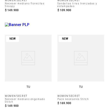
WOMEN'SECRET
WOMEN'SECRET
Neceser mediano florecitas
Sandalias tiras trenzadas y
Snoopy
estampadas
$
149
.
900
$
109
.
900
NEW
NEW
TU
TU
WOMEN'SECRET
WOMEN'SECRET
Neceser mediano engomado
Pack neceseres Stitch
Stitch
$
169
.
900
$
149
.
900