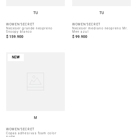
TU
TU
WOMEN'SECRET
WOMEN'SECRET
Neceser grande neopreno
Neceser mediano neopreno Mr.
Snoopy blanco
Men azul
$
159
.
900
$
99
.
900
NEW
M
WOMEN'SECRET
Copas adhesivas foam color
nude