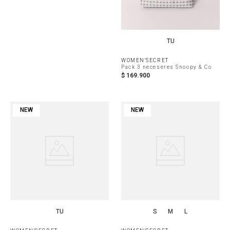
TU
WOMEN'SECRET
Pack 3 neceseres Snoopy & Co
$
169
.
900
NEW
NEW
TU
S
M
L