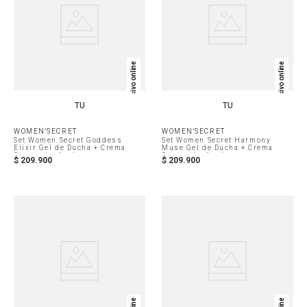
Exclusivo online
Exclusivo online
TU
TU
WOMEN'SECRET
WOMEN'SECRET
Set Women Secret Goddess
Set Women Secret Harmony
Elixir Gel de Ducha + Crema
Muse Gel de Ducha + Crema
Corporal + Aceite
Corporal + Aceite
$
209
.
900
$
209
.
900