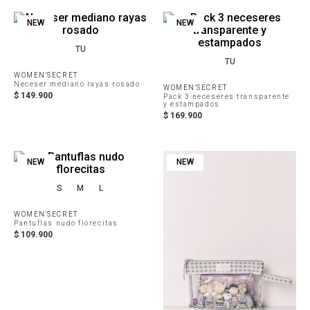
NEW
NEW
TU
TU
WOMEN'SECRET
Neceser mediano rayas rosado
WOMEN'SECRET
$
149
.
900
Pack 3 neceseres transparente
y estampados
$
169
.
900
NEW
NEW
S
M
L
WOMEN'SECRET
Pantuflas nudo florecitas
$
109
.
900