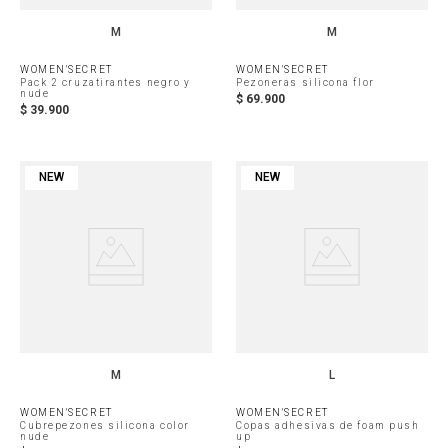
M
M
WOMEN'SECRET
WOMEN'SECRET
Pack 2 cruzatirantes negro y
Pezoneras silicona flor
nude
$
69
.
900
$
39
.
900
NEW
NEW
M
L
WOMEN'SECRET
WOMEN'SECRET
Cubrepezones silicona color
Copas adhesivas de foam push
nude
up