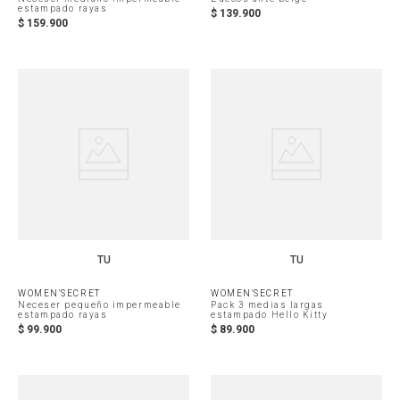
estampado rayas
$
139
.
900
$
159
.
900
TU
TU
WOMEN'SECRET
WOMEN'SECRET
Neceser pequeño impermeable
Pack 3 medias largas
estampado rayas
estampado Hello Kitty
$
99
.
900
$
89
.
900