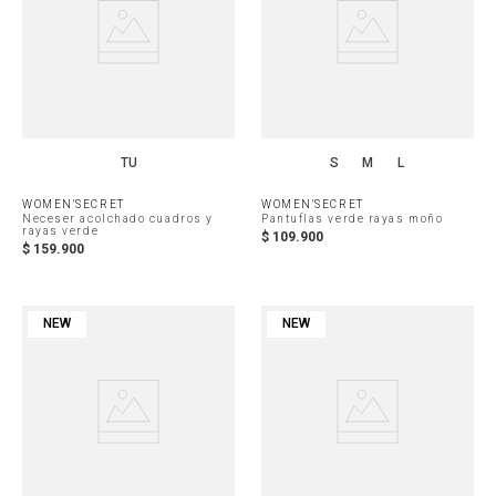
TU
S
M
L
WOMEN'SECRET
WOMEN'SECRET
Neceser acolchado cuadros y
Pantuflas verde rayas moño
rayas verde
$
109
.
900
$
159
.
900
NEW
NEW