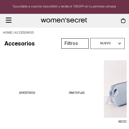
Suscríbete a nuestro newsletter y recibe el 10%OFF en tu primera compra
ACCESORIOS
Accesorios
Filtros
NUEVO
DIVERTIDOS
PANTUFLAS
NECES