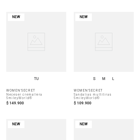
NEW
NEW
TU
S
M
L
WOMEN'SECRET
WOMEN'SECRET
Neceser cremallera
Sandalias multitiras
SmileyWorld®
SmileyWorld®
$
149
.
900
$
109
.
900
NEW
NEW