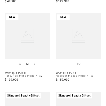
$
49
.
900
$
129
.
900
NEW
NEW
S
M
L
TU
WOMEN'SECRET
WOMEN'SECRET
Pantuflas moño Hello Kitty
Neceser moños Hello Kitty
$
109
.
900
$
159
.
900
Skincare | Beauty Giftset
Skincare | Beauty Giftset