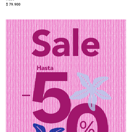
$
79
.
900