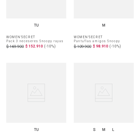
TU
M
WOMEN'SECRET
WOMEN'SECRET
Pack 3 neceseres Snoopy rayas
Pantuflas amigos Snoopy
$
152
.
910
(-
10%
)
$
98
.
910
(-
10%
)
$
169
.
900
$
109
.
900
TU
S
M
L