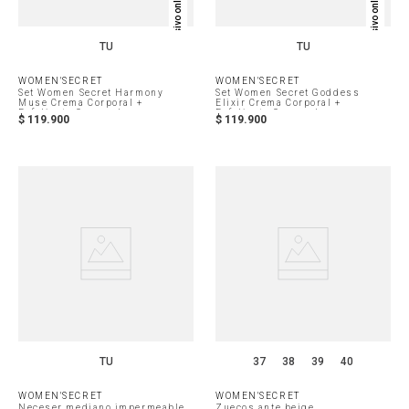
Exclusivo online
Exclusivo online
TU
TU
WOMEN'SECRET
WOMEN'SECRET
Set Women Secret Harmony
Set Women Secret Goddess
Muse Crema Corporal +
Elixir Crema Corporal +
Exfoliante Corporal
Exfoliante Corporal
$
119
.
900
$
119
.
900
TU
37
38
39
40
WOMEN'SECRET
WOMEN'SECRET
Neceser mediano impermeable
Zuecos ante beige