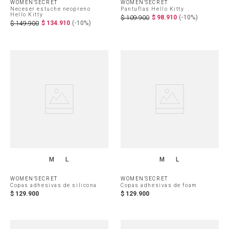
WOMEN'SECRET
WOMEN'SECRET
Neceser estuche neopreno
Pantuflas Hello Kitty
Hello Kitty
$
98
.
910
(-
10%
)
$
109
.
900
$
134
.
910
(-
10%
)
$
149
.
900
M
L
M
L
WOMEN'SECRET
WOMEN'SECRET
Copas adhesivas de silicona
Copas adhesivas de foam
$
129
.
900
$
129
.
900