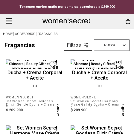
Tenemos envíos gratis por compras superiores a $249.900
ACCESORIOS
FRAGANCIAS
Fragancias
Filtros
NUEVO
Skincare | Beauty Giftset
Skincare | Beauty Giftset
TU
TU
WOMEN'SECRET
WOMEN'SECRET
Set Women Secret Goddess
Set Women Secret Harmony
Elixir Gel de Ducha + Crema
Muse Gel de Ducha + Crema
Exclusivo online
Exclusivo online
Corporal + Aceite
Corporal + Aceite
$
209
.
900
$
209
.
900