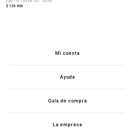
EAU ITS FRESH EDT 100ml
$
129
.
900
Mi cuenta
Iniciar sesión
Ayuda
Registrarme
Atención al cliente
Guía de compra
Direcciones de envio
Envíanos un email
Preguntas frecuentes
La empresa
Historial de pedidos
PQRS