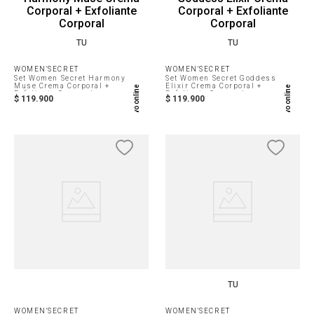
TU
TU
WOMEN'SECRET
WOMEN'SECRET
Set Women Secret Harmony
Set Women Secret Goddess
Muse Crema Corporal +
Elixir Crema Corporal +
Exclusivo online
Exclusivo online
Exfoliante Corporal
Exfoliante Corporal
$
119
.
900
$
119
.
900
TU
WOMEN'SECRET
WOMEN'SECRET