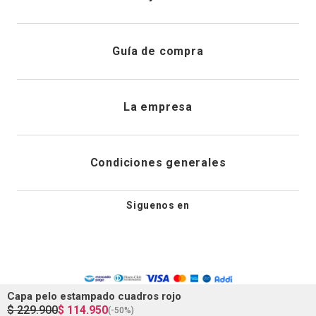
Registrarme
Atención al cliente
Guía de compra
Direcciones de envio
Envíanos un email
Preguntas frecuentes
La empresa
Historial de pedidos
PQRS
Cuidado de prendas
¿Quiénes somos?
Condiciones generales
Cambios, devoluciones y desistimiento
Editoriales
Tiendas
Siguenos en
Aviso legal
Guía de tallas
Newsletter
Condiciones generales de compra
Política de privacidad
Capa pelo estampado cuadros rojo
$
229
.
900
$
114
.
950
(-
50%
)