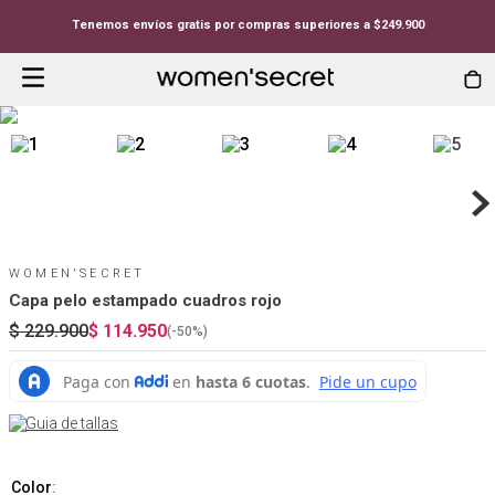
Tenemos envíos gratis por compras superiores a $249.900
WOMEN'SECRET
Capa pelo estampado cuadros rojo
$
229
.
900
$
114
.
950
(-
50%
)
Guia de tallas
Color
: