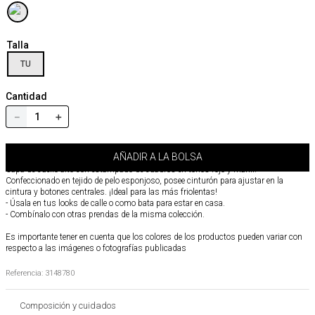
Talla
TU
Cantidad
－
＋
AÑADIR A LA BOLSA
Capa de cuello alto con estampado de cuadros en tonos rojo y marfil.
Confeccionado en tejido de pelo esponjoso, posee cinturón para ajustar en la
cintura y botones centrales. ¡Ideal para las más friolentas!
- Úsala en tus looks de calle o como bata para estar en casa.
- Combínalo con otras prendas de la misma colección.
Es importante tener en cuenta que los colores de los productos pueden variar con
respecto a las imágenes o fotografías publicadas
Referencia
:
3148780
Composición y cuidados