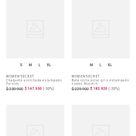
S
M
L
XL
M
L
XL
WOMEN'SECRET
WOMEN'SECRET
Chaqueta acolchada estampado
Bata corta polar gris estampado
Paisley
nubes Moomin
$
167
.
930
(-
30%
)
$
183
.
920
(-
20%
)
$
239
.
900
$
229
.
900