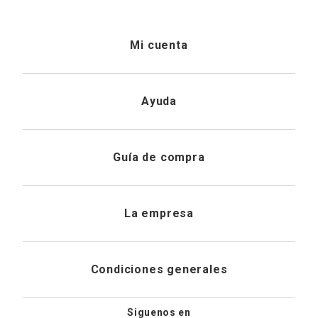
Mi cuenta
Iniciar sesión
Ayuda
Registrarme
Atención al cliente
Guía de compra
Direcciones de envio
Envíanos un email
Preguntas frecuentes
La empresa
Historial de pedidos
PQRS
Cuidado de prendas
¿Quiénes somos?
Condiciones generales
Cambios, devoluciones y desistimiento
Editoriales
Tiendas
Siguenos en
Aviso legal