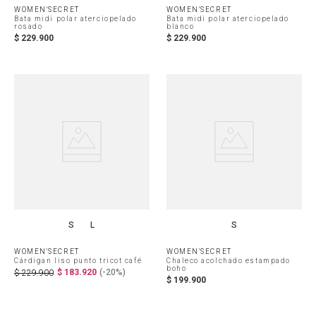
WOMEN'SECRET
WOMEN'SECRET
Bata midi polar aterciopelado
Bata midi polar aterciopelado
rosado
blanco
$
229
.
900
$
229
.
900
S
L
S
WOMEN'SECRET
WOMEN'SECRET
Cárdigan liso punto tricot café
Chaleco acolchado estampado
boho
$
183
.
920
(-
20%
)
$
229
.
900
$
199
.
900