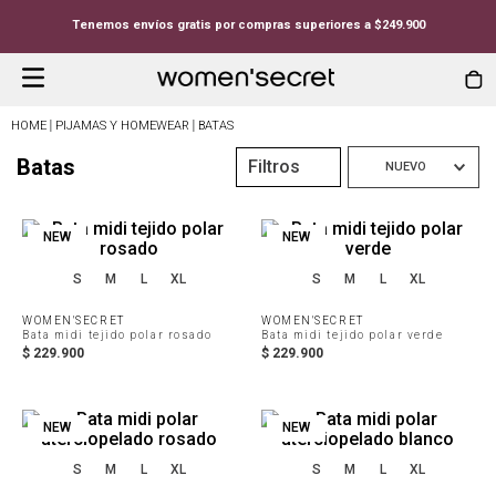
Tenemos envíos gratis por compras superiores a $249.900
PIJAMAS Y HOMEWEAR
BATAS
Batas
Filtros
NUEVO
NEW
NEW
S
M
L
XL
S
M
L
XL
WOMEN'SECRET
WOMEN'SECRET
Bata midi tejido polar rosado
Bata midi tejido polar verde
$
229
.
900
$
229
.
900
NEW
NEW
S
M
L
XL
S
M
L
XL