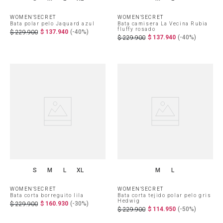
WOMEN'SECRET
WOMEN'SECRET
Bata polar pelo Jaquard azul
Bata camisera La Vecina Rubia
fluffy rosado
$
137
.
940
(-
40%
)
$
229
.
900
$
137
.
940
(-
40%
)
$
229
.
900
S
M
L
XL
M
L
WOMEN'SECRET
WOMEN'SECRET
Bata corta borreguito lila
Bata corta tejido polar pelo gris
Hedwig
$
160
.
930
(-
30%
)
$
229
.
900
$
114
.
950
(-
50%
)
$
229
.
900