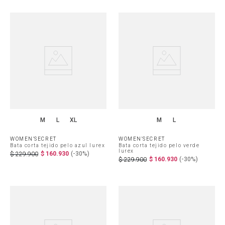
M
L
XL
M
L
WOMEN'SECRET
WOMEN'SECRET
Bata corta tejido pelo azul lurex
Bata corta tejido pelo verde
lurex
$
160
.
930
(-
30%
)
$
229
.
900
$
160
.
930
(-
30%
)
$
229
.
900