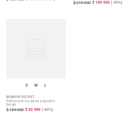
$
109
.
950
(-
50%
)
$
219
.
900
S
M
L
WOMEN'SECRET
Sobrecamisa pana algodón
beige
$
63
.
960
(-
60%
)
$
159
.
900