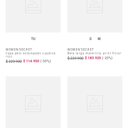
TU
S
M
WOMEN'SECRET
WOMEN'SECRET
Capa pelo estampado cuadros
Bata larga maternity print floral
rojo
$
183
.
920
(-
20%
)
$
229
.
900
$
114
.
950
(-
50%
)
$
229
.
900