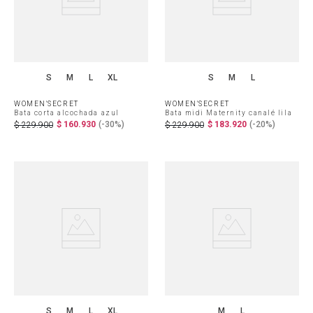
S
M
L
XL
S
M
L
WOMEN'SECRET
WOMEN'SECRET
Bata corta alcochada azul
Bata midi Maternity canalé lila
$
160
.
930
(-
30%
)
$
183
.
920
(-
20%
)
$
229
.
900
$
229
.
900
S
M
L
XL
M
L