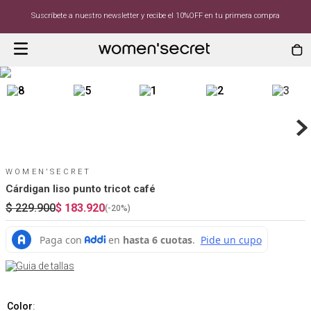
Suscríbete a nuestro newsletter y recibe el 10%OFF en tu primera compra
WOMEN'SECRET
Cárdigan liso punto tricot café
$
229
.
900
$
183
.
920
(-
20%
)
Guia de tallas
Color
: