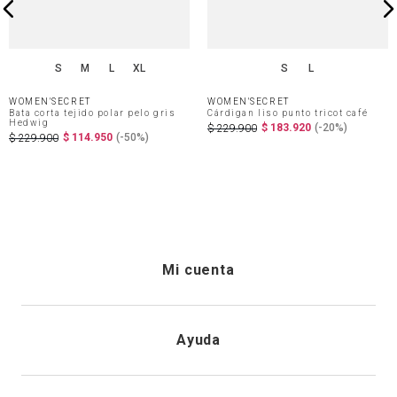
S
M
L
XL
S
L
WOMEN'SECRET
WOMEN'SECRET
Bata corta tejido polar pelo gris
Cárdigan liso punto tricot café
Hedwig
$
183
.
920
(-
20%
)
$
229
.
900
$
114
.
950
(-
50%
)
$
229
.
900
Mi cuenta
Iniciar sesión
Ayuda
Registrarme