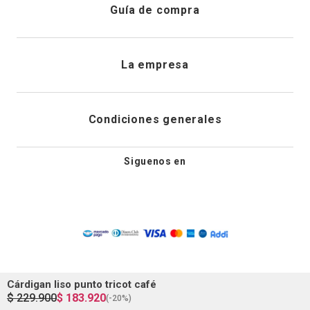
Atención al cliente
Guía de compra
Direcciones de envio
Envíanos un email
Preguntas frecuentes
La empresa
Historial de pedidos
PQRS
Cuidado de prendas
¿Quiénes somos?
Condiciones generales
Cambios, devoluciones y desistimiento
Editoriales
Tiendas
Siguenos en
Aviso legal
Guía de tallas
Newsletter
Condiciones generales de compra
Política de privacidad
Cárdigan liso punto tricot café
Condiciones generales de promociones
$
229
.
900
$
183
.
920
(-
20%
)