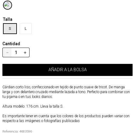
Talla
S
L
Cantidad
－
＋
AÑADIR A LA BOLSA
Cárdian corto liso, confeccionado en tejido de punto suave de tricot. De manga
larga y con delantero cruzado mediante lazada a tono. Perfecto para combinar con
tu pijama o en tus looks diarios.
Altura modelo: 176 cm. Lleva la talla S.
Es importante tener en cuenta que los colores de los productos pueden variar con
respecto a las imágenes o fotografías publicadas
Referencia
:
4683596