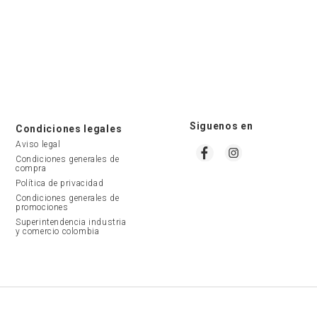
a variedad de materiales como
 están disponibles en colores
siempre seductor
rojo
.
es para quienes desean realce y
aquellas que buscan el
máximo
Siguenos en
Condiciones legales
Aviso legal
Condiciones generales de 
compra
Política de privacidad
a opción práctica que se ajusta
Condiciones generales de 
brindan
libertad y versatilidad
,
promociones
Superintendencia industria 
y comercio colombia
o pequeño puede comprimir el
sario y creará un efecto poco