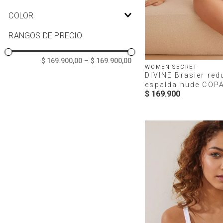
40
Blanco
COLOR
Negro
P_427778234C.jpg
RANGOS DE PRECIO
Nude
P_427778134C.jpg
P_427777901C.jpg
$ 169.900,00
–
$ 169.900,00
WOMEN'SECRET
P_427777801C.jpg
DIVINE Brasier red
P_427777699C.jpg
espalda nude COP
$
169
.
900
P_427777599C.jpg
P_427767999C.jpg