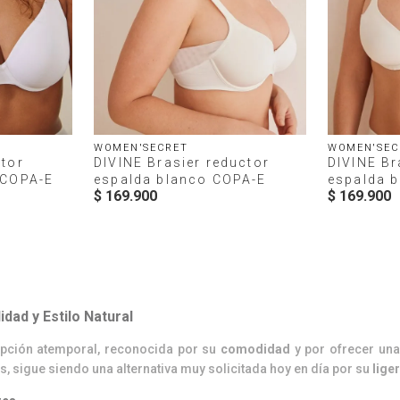
WOMEN'SECRET
WOMEN'SEC
ctor
DIVINE Brasier reductor
DIVINE Br
 COPA-E
espalda blanco COPA-E
espalda 
$
169
.
900
$
169
.
900
dad y Estilo Natural
pción atemporal, reconocida por su
comodidad
y por ofrecer un
 sigue siendo una alternativa muy solicitada hoy en día por su
lige