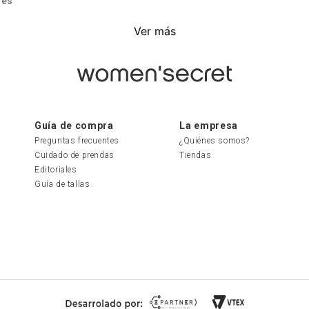
res
res sin relleno
, encontrarás modelos confeccionados en una ampli
Ver más
ndando opciones que se adaptan a cualquier preferencia. Además,
y nude
, junto con tonos más vibrantes como
fucsia, azul, verde
o el 
eno
relleno
ofrecen
soporte adicional
sin la necesidad de relleno, ideal
sación natural. También disponemos de opciones
sin varillas
, para 
Guía de compra
La empresa
estricciones.
Preguntas frecuentes
¿Quiénes somos?
Cuidado de prendas
Tiendas
lleno
Editoriales
Guía de tallas
 que optan por los
brasieres sin tirantes y sin relleno
, ya que son un
ndas, desde
vestidos
hasta
blusas y chaquetas
. Estos brasieres 
alquier ocasión.
lleno Adecuado
leno
, es fundamental elegir la
talla correcta
. Un brasier demasiad
entras que uno demasiado grande no proporcionará el soporte nece