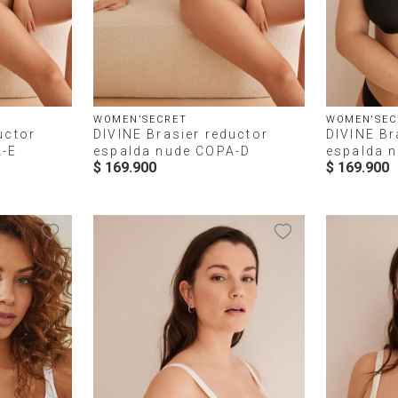
WOMEN'SECRET
WOMEN'SEC
uctor
DIVINE Brasier reductor
DIVINE Br
A-E
espalda nude COPA-D
espalda 
$
169
.
900
$
169
.
900