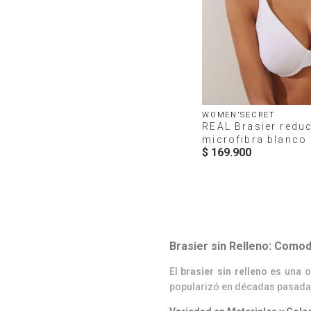
WOMEN'SECRET
REAL Brasier redu
microfibra blanco
$
169
.
900
Brasier sin Relleno: Comodi
El
brasier sin relleno
es una o
popularizó en décadas pasadas,