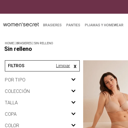
BRASIERES
PANTIES
PIJAMAS Y HOMEWEAR
BRASIERES
SIN RELLENO
Sin relleno
BRASIERES
POR TIPO
Sin relleno
COLECCIÓN
Con varillas
My Essentials
TALLA
Reductores
34
COPA
36
D
COLOR
38