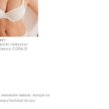
RET
asier reductor
blanco COPA-D
a
sensación natural
. Aunque se
reza
y facilidad de uso.