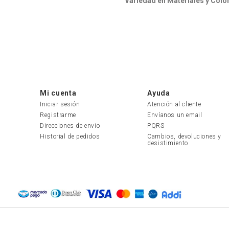
Variedad en Materiales y Colo
En nuestra colección de
brasie
algodón, encaje y seda
, bri
clásicos como
blanco, negro 
Brasieres con Varillas sin Rell
Los
brasieres con varillas sin 
estructura sin perder la sen
Mi cuenta
Ayuda
confort
y una experiencia sin r
Iniciar sesión
Atención al cliente
Registrarme
Envíanos un email
Brasieres sin Tirantes y sin Re
Direcciones de envio
PQRS
Historial de pedidos
Cambios, devoluciones y 
Cada vez son más las mujeres
desistimiento
a una gran variedad de pre
haciéndolos perfectos para cu
Cómo Elegir el Brasier Sin Re
Al escoger un
brasier sin rel
busto y afectar su forma, mi
favorecedor.