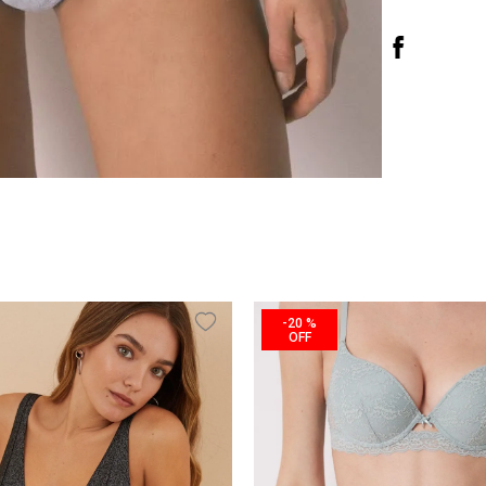
-
20 %