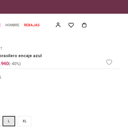
E
HOMBRE
REBAJAS
ET
rasilero encaje azul
.
940
(-
40%
)
s
L
XL