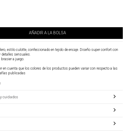
AÑADIR A LA BOLSA
ero, estilo culotte, confeccionado en tejido de encaje. Diseño super confort con
 detalles sensuales.
 brasier a juego.
r en cuenta que los colores de los productos pueden variar con respecto a las
afías publicadas
8
y cuidados