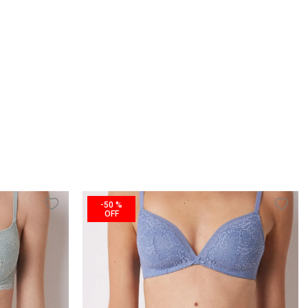
-
50 %