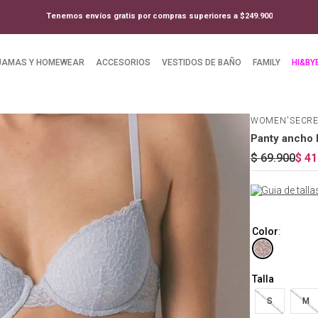
Tenemos envíos gratis por compras superiores a $249.900
JAMAS Y HOMEWEAR
ACCESORIOS
VESTIDOS DE BAÑO
FAMILY
HI&BY
WOMEN'SECR
Panty ancho b
$
69
.
900
$
41
Guia de talla
Color
:
Talla
S
M