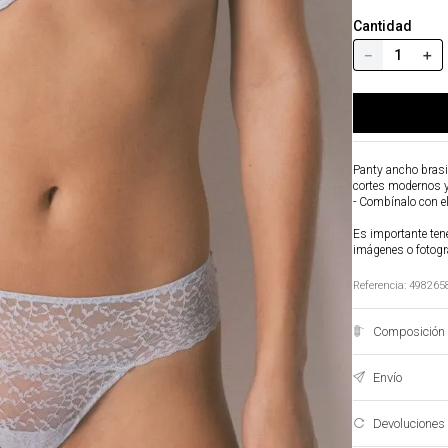
Cantidad
－
＋
Panty ancho brasil
cortes modernos y
- Combínalo con el
Es importante tene
imágenes o fotogr
Referencia
:
498265
Composición 
Envío
Devoluciones