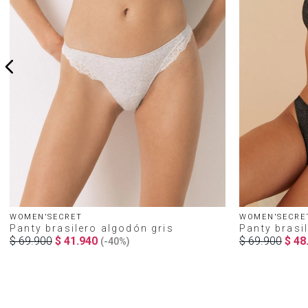
WOMEN'SECRET
WOMEN'SECRE
Panty brasilero algodón gris
Panty brasil
$
69
.
900
$
41
.
940
$
69
.
900
$
48
(-
40%
)