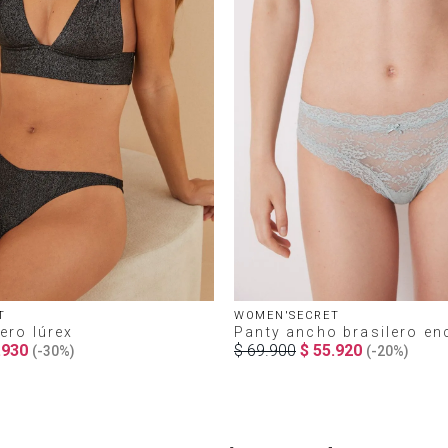
T
WOMEN'SECRET
ero lúrex
Panty ancho brasilero en
.
930
$
69
.
900
$
55
.
920
(-
30%
)
(-
20%
)