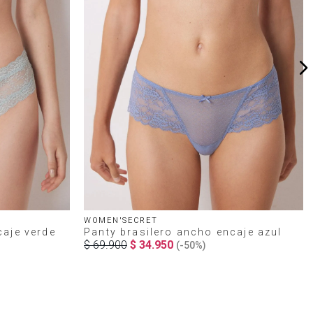
WOMEN'SECRET
caje verde
Panty brasilero ancho encaje azul
$
69
.
900
$
34
.
950
(-
50%
)