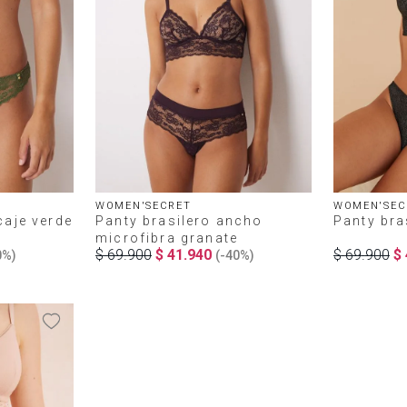
WOMEN'SECRET
WOMEN'SEC
caje verde
Panty brasilero ancho
Panty bra
microfibra granate
$
69
.
900
$
41
.
940
$
69
.
900
$
0%
)
(-
40%
)