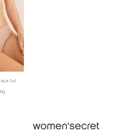
aje tul
0%
)