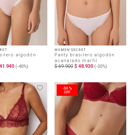
RET
WOMEN'SECRET
silero algodón
Panty brasilero algodón
acanalado marfil
41
.
940
$
69
.
900
$
48
.
930
(-
40%
)
(-
30%
)
-
50 %