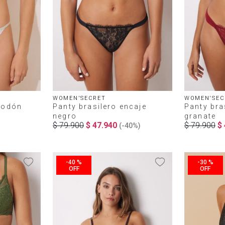
WOMEN'SECRET
WOMEN'SEC
lgodón
Panty brasilero encaje
Panty bra
negro
granate
$
79
.
900
$
47
.
940
$
79
.
900
$
(-
40%
)
-
40 %
-
30 %