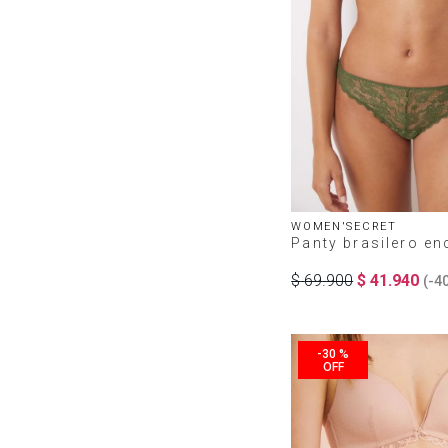
WOMEN'SECRET
Panty brasilero en
$
69
.
900
$
41
.
940
(-
4
-
30 %