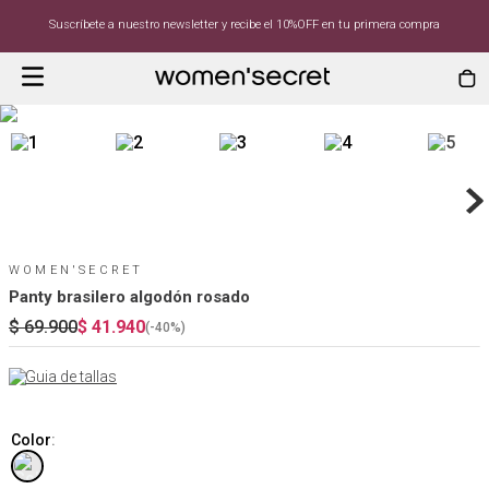
Suscríbete a nuestro newsletter y recibe el 10%OFF en tu primera compra
WOMEN'SECRET
Panty brasilero algodón rosado
$
69
.
900
$
41
.
940
(-
40%
)
Guia de tallas
Color
: