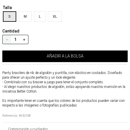
Talla
S
M
L
XL
Cantidad
－
＋
AÑADIR A LA BOLSA
Panty brasilero de rib de algodón y puntilla, con elástico en costados. Diseñado
para ofrecer un ajuste perfecto y un look elegante.
- Combínalo con su brasier a juego para tener el conjunto completo.
- Al elegir nuestros productos de algodón, estás apoyando nuestra inversión en la
iniciativa Better Cotton.
Es importante tener en cuenta que los colores de los productos pueden variar con
respecto a las imágenes o fotografías publicadas
Referencia
:
4632038
Composición y cuidados