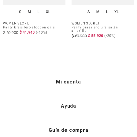
S
M
L
XL
S
M
L
XL
WOMEN'SECRET
WOMEN'SECRET
Panty brasilero algodón gris
Panty brasilero tira satén
amarillo
$
41
.
940
(-
40%
)
$
69
.
900
$
55
.
920
(-
20%
)
$
69
.
900
Mi cuenta
Iniciar sesión
Ayuda
Registrarme
Atención al cliente
Guía de compra