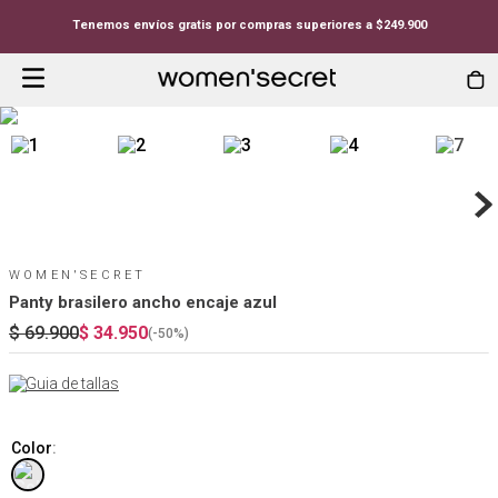
Tenemos envíos gratis por compras superiores a $249.900
WOMEN'SECRET
Panty brasilero ancho encaje azul
$
69
.
900
$
34
.
950
(-
50%
)
Guia de tallas
Color
: