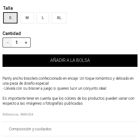
Talla
S
M
L
XL
Cantidad
－
＋
AÑADIR A LA BOLSA
Panty ancho brasilero confeccionado en encaje. Un toque romántico y delicado en
una pieza de diseño especial.
- Llévala con su brasier a juego si quieres lucir un conjunto ideal.
Es importante tener en cuenta que los colores de los productos pueden variar con
respecto a las imágenes o fotografías publicadas
Referencia
:
4989304
Composición y cuidados