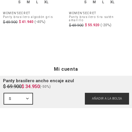
S
M
L
XL
S
M
L
XL
WOMEN'SECRET
WOMEN'SECRET
Panty brasilero algodón gris
Panty brasilero tira satén
amarillo
$
41
.
940
(-
40%
)
$
69
.
900
$
55
.
920
(-
20%
)
$
69
.
900
Mi cuenta
Panty brasilero ancho encaje azul
$
69
.
900
$
34
.
950
(-
50%
)
Iniciar sesión
Ayuda
S
Registrarme
Atención al cliente
Guía de compra
Direcciones de envio
Envíanos un email