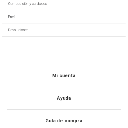
Composición y cuidados
Envío
Devoluciones
Mi cuenta
Iniciar sesión
Ayuda
Registrarme
Atención al cliente
Guía de compra
Direcciones de envio