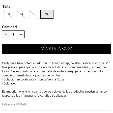
Talla
S
M
L
XL
Cantidad
－
＋
AÑADIR A LA BOLSA
Panty brasilero confeccionado con un bonito encaje, detalles de lúrex y logo de LVR.
Una pieza súper especial con aires de sofisticación y sensualidad. ¿Lo mejor de
todo? Puedes combinarla con su parte de arriba a juego para lucir el conjunto
completo. ¡Tenerlo todo a juego es de bonitas!
- Colección en colaboración con La Vecina Rubia.
- Color rojo.
Es importante tener en cuenta que los colores de los productos pueden variar con
respecto a las imágenes o fotografías publicadas
Referencia
:
5358628