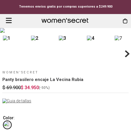
Tenemos envíos gratis por compras superiores a $249.900
WOMEN'SECRET
Panty brasilero encaje La Vecina Rubia
$
69
.
900
$
34
.
950
(-
50%
)
Guia de tallas
Color
: