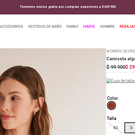
Tenemos envíos gratis por compras superiores a $249.900
ACCESORIOS
VESTIDOS DE BAÑO
FAMILY
HI&BYE
HOMBRE
REBAJA
WOMEN'SECR
Camiseta alg
$
99
.
900
$
29
Guia de talla
Color
:
Talla
XS
S