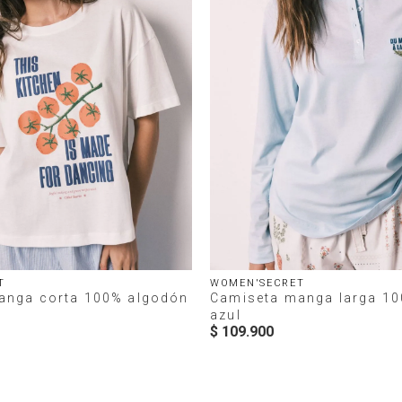
T
WOMEN'SECRET
anga corta 100% algodón
Camiseta manga larga 1
azul
$
109
.
900