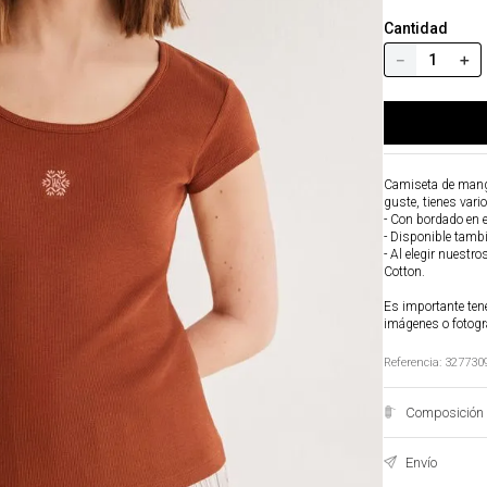
Cantidad
－
＋
Camiseta de manga 
guste, tienes vari
- Con bordado en e
- Disponible tambi
- Al elegir nuestr
Cotton.
Es importante tene
imágenes o fotogr
Referencia
:
327730
Composición 
Envío