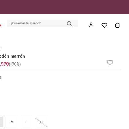
S
ET
odón marrón
.
970
(-
70%
)
s
M
L
XL