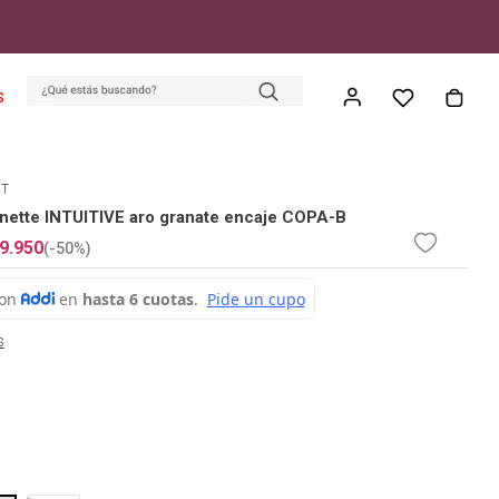
S
ET
onette INTUITIVE aro granate encaje COPA-B
9
.
950
(-
50%
)
s