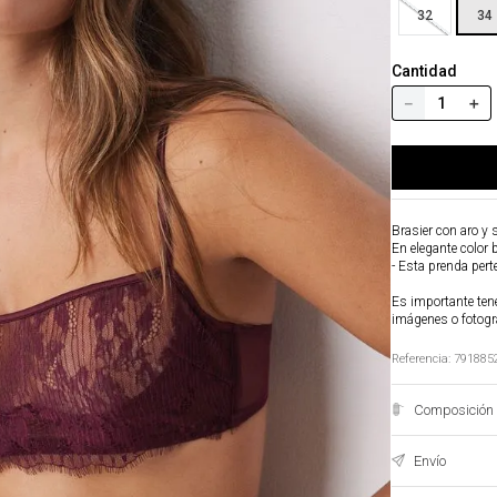
32
34
Cantidad
－
＋
Brasier con aro y 
En elegante color 
- Esta prenda pert
Es importante tene
imágenes o fotogr
Referencia
:
791885
Composición 
Envío