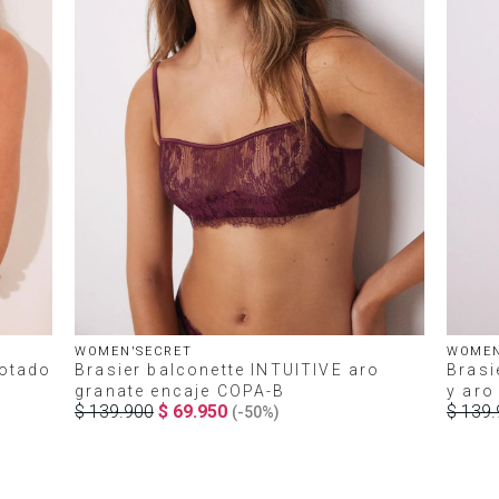
WOMEN'SECRET
WOMEN
otado
Brasier balconette INTUITIVE aro
Brasi
granate encaje COPA-B
y aro
$
139
.
900
$
69
.
950
$
139
.
(-
50%
)