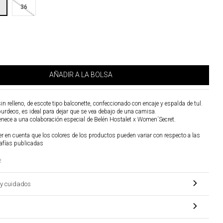
36
AÑADIR A LA BOLSA
sin relleno, de escote tipo balconette, confeccionado con encaje y espalda de tul.
burdeos, es ideal para dejar que se vea debajo de una camisa.
enece a una colaboración especial de Belén Hostalet x Women´Secret.
r en cuenta que los colores de los productos pueden variar con respecto a las
afías publicadas
2
y cuidados