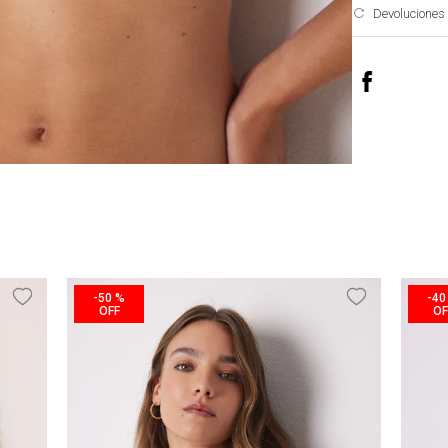
Devoluciones
-
50 %
-
40