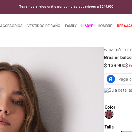
Tenemos envíos gratis por compras superiores a $249.900
ACCESORIOS
VESTIDOS DE BAÑO
FAMILY
HI&BYE
HOMBRE
REBAJA
WOMEN'SECR
Brasier balc
$
139
.
900
$
6
Guia de talla
Color
:
Talla