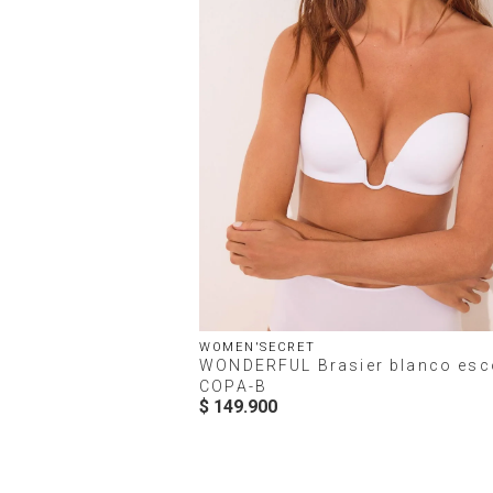
WOMEN'SECRET
WONDERFUL Brasier blanco esc
COPA-B
$
149
.
900