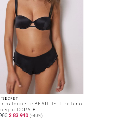
'SECRET
er balconette BEAUTIFUL relleno
 negro COPA-B
900
$
83
.
940
(-
40%
)