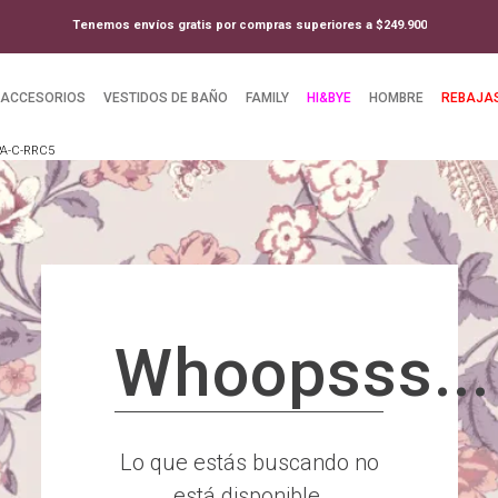
Tenemos envíos gratis por compras superiores a $249.900
ACCESORIOS
VESTIDOS DE BAÑO
FAMILY
HI&BYE
HOMBRE
REBAJA
A-C-RRC5
Whoopsss...
Lo que estás buscando no
está disponible.