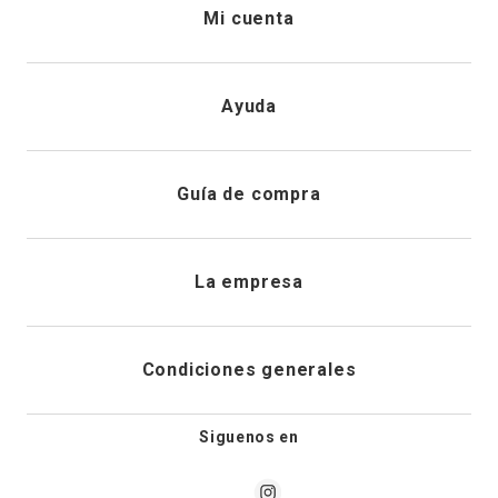
Mi cuenta
Iniciar sesión
Ayuda
Registrarme
Atención al cliente
Guía de compra
Direcciones de envio
Envíanos un email
Preguntas frecuentes
La empresa
Historial de pedidos
PQRS
Cuidado de prendas
¿Quiénes somos?
Condiciones generales
Cambios, devoluciones y desistimiento
Editoriales
Tiendas
Siguenos en
Aviso legal
Guía de tallas
Newsletter