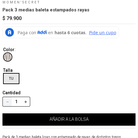
WOMEN'SECRET
Pack 3 medias baleta estampados rayas
$
79
.
900
Color
:
Talla
TU
Cantidad
－
＋
AÑADIR A LA BOLSA
Pack de 3 medias baleta lisas con estampado de rayas de distintos tonos,