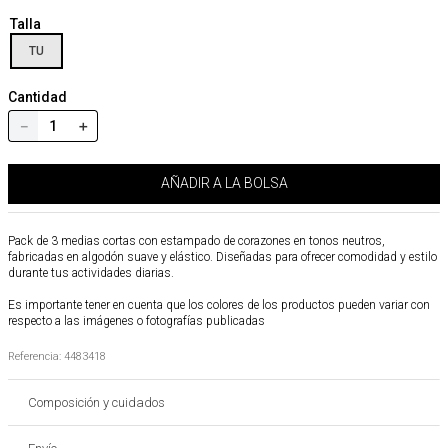
Talla
TU
Cantidad
－
＋
AÑADIR A LA BOLSA
Pack de 3 medias cortas con estampado de corazones en tonos neutros,
fabricadas en algodón suave y elástico. Diseñadas para ofrecer comodidad y estilo
durante tus actividades diarias.
Es importante tener en cuenta que los colores de los productos pueden variar con
respecto a las imágenes o fotografías publicadas
Referencia
:
4483418
Composición y cuidados