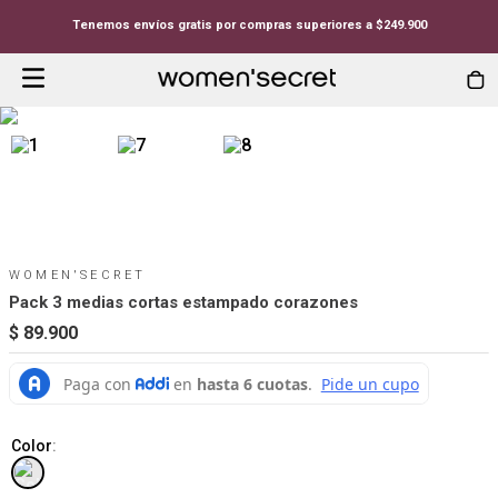
Tenemos envíos gratis por compras superiores a $249.900
WOMEN'SECRET
Pack 3 medias cortas estampado corazones
$
89
.
900
Color
: