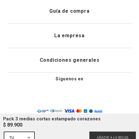
Registrarme
Atención al cliente
Guía de compra
Direcciones de envio
Envíanos un email
Preguntas frecuentes
La empresa
Historial de pedidos
PQRS
Cuidado de prendas
¿Quiénes somos?
Condiciones generales
Cambios, devoluciones y desistimiento
Editoriales
Tiendas
Siguenos en
Aviso legal
Guía de tallas
Newsletter
Condiciones generales de compra
Política de privacidad
Pack 3 medias cortas estampado corazones
$
89
.
900
Condiciones generales de promociones
TU