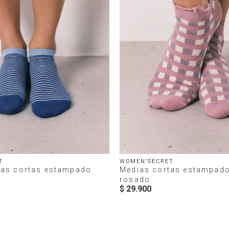
T
WOMEN'SECRET
ias cortas estampado
Medias cortas estampad
rosado
$
29
.
900