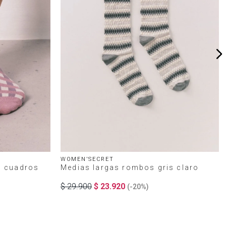
WOMEN'SECRET
o cuadros
Medias largas rombos gris claro
$
29
.
900
$
23
.
920
(-
20%
)