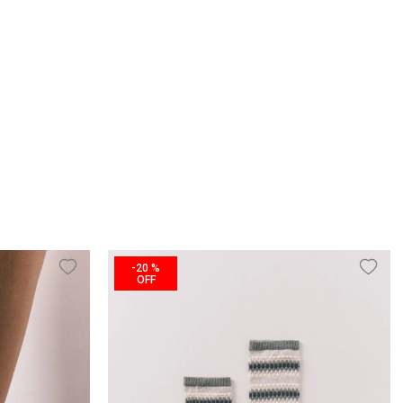
-
20 %