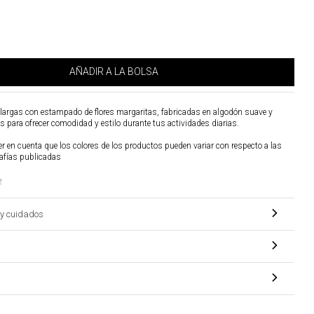
AÑADIR A LA BOLSA
largas con estampado de flores margaritas, fabricadas en algodón suave y
s para ofrecer comodidad y estilo durante tus actividades diarias.
r en cuenta que los colores de los productos pueden variar con respecto a las
afías publicadas
2
y cuidados