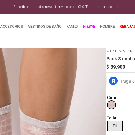
Suscríbete a nuestro newsletter y recibe el 10%OFF en tu primera compra
ACCESORIOS
VESTIDOS DE BAÑO
FAMILY
HI&BYE
HOMBRE
REBAJA
WOMEN'SECR
Pack 3 media
$
89
.
900
Color
:
Talla
TU