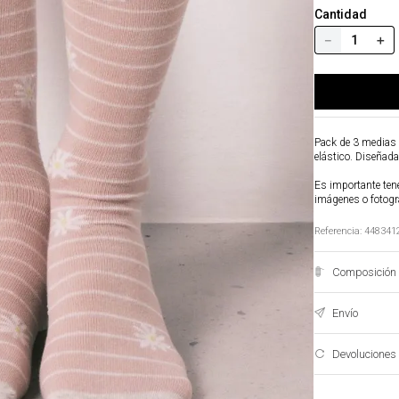
Cantidad
－
＋
Pack de 3 medias 
elástico. Diseñada
Es importante tene
imágenes o fotogr
Referencia
:
448341
Composición 
Envío
Devoluciones