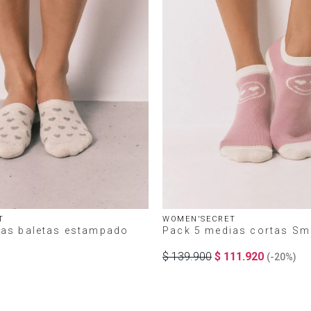
T
WOMEN'SECRET
ias baletas estampado
Pack 5 medias cortas Sm
$
139
.
900
$
111
.
920
(-
20%
)