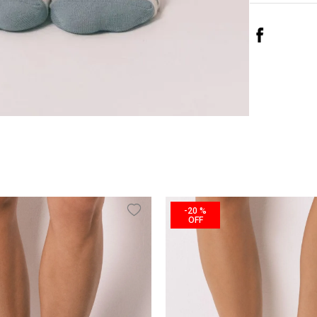
-
20 %