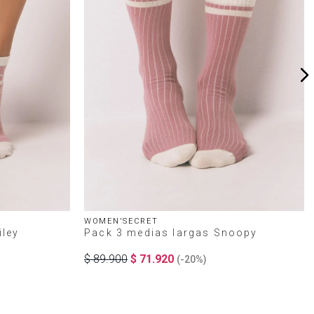
WOMEN'SECRET
iley
Pack 3 medias largas Snoopy
$
89
.
900
$
71
.
920
(-
20%
)