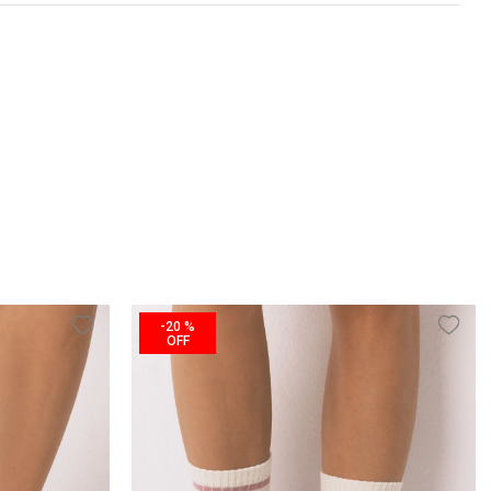
-
20 %