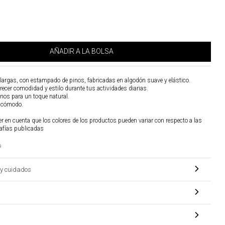
AÑADIR A LA BOLSA
largas, con estampado de pinos, fabricadas en algodón suave y elástico.
ecer comodidad y estilo durante tus actividades diarias.
nos para un toque natural.
y cómodo.
r en cuenta que los colores de los productos pueden variar con respecto a las
afías publicadas
9
y cuidados