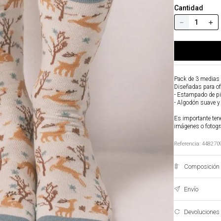
Cantidad
－
＋
Pack de 3 medias 
Diseñadas para ofr
- Estampado de pi
- Algodón suave 
Es importante tene
imágenes o fotogr
Referencia
:
448270
Composición 
Envío
Devoluciones