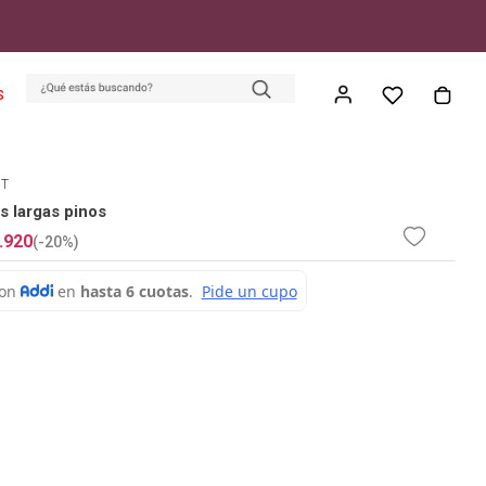
S
ET
s largas pinos
.
920
(-
20%
)