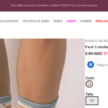
Suscríbete a nuestro newsletter y recibe el 10%OFF en tu primera compra
ACCESORIOS
VESTIDOS DE BAÑO
FAMILY
HI&BYE
HOMBRE
REBAJA
WOMEN'SECR
Pack 3 media
$
89
.
900
$
71
Color
:
Talla
TU