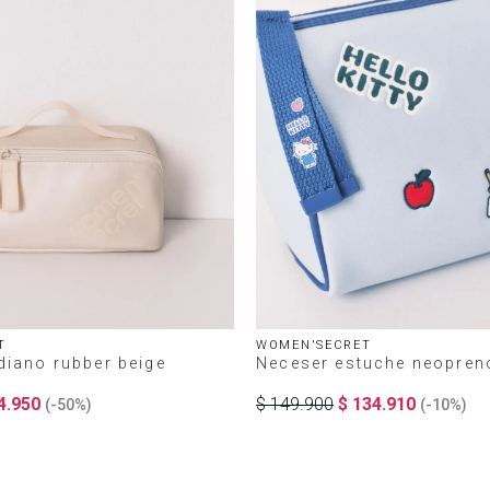
T
WOMEN'SECRET
iano rubber beige
Neceser estuche neopreno
4
.
950
$
149
.
900
$
134
.
910
(-
50%
)
(-
10%
)