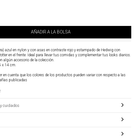
AÑADIR A LA BOLSA
a) azul en nylon y con asas en contraste rojo y estampado de Hedwig con
Potter en el frente. Ideal para llevar tus comidas y complementar tus looks diarios.
on algún accesorio de la colección.
5 x 14 cm.
r en cuenta que los colores de los productos pueden variar con respecto a las
afías publicadas
2
y cuidados