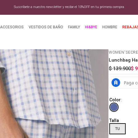
Suscríbete a nuestro newsletter y recibe el 10%OFF en tu primera compra
ACCESORIOS
VESTIDOS DE BAÑO
FAMILY
HI&BYE
HOMBRE
REBAJA
WOMEN'SECR
Lunchbag Har
$
139
.
900
$
9
Color
:
Talla
TU