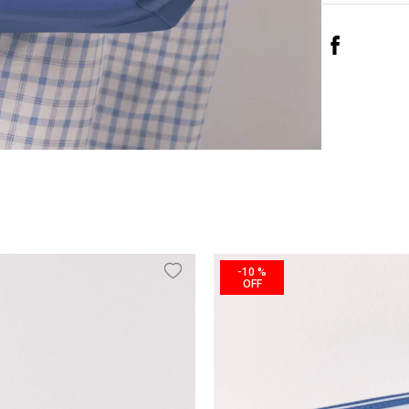
-
10 %