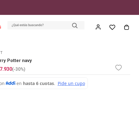
S
ET
ry Potter navy
7
.
930
(-
30%
)