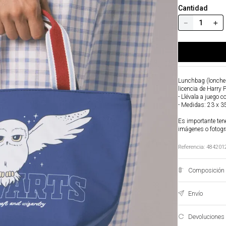
Cantidad
－
＋
Lunchbag (loncher
licencia de Harry 
- Llévala a juego c
- Medidas: 23 x 3
Es importante tene
imágenes o fotogr
Referencia
:
484201
Composición 
Envío
Devoluciones