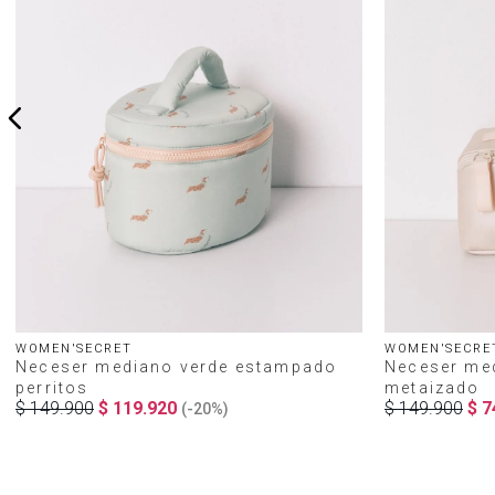
WOMEN'SECRET
WOMEN'SECRE
Neceser mediano verde estampado
Neceser med
perritos
metaizado
$
149
.
900
$
119
.
920
$
149
.
900
$
7
(-
20%
)