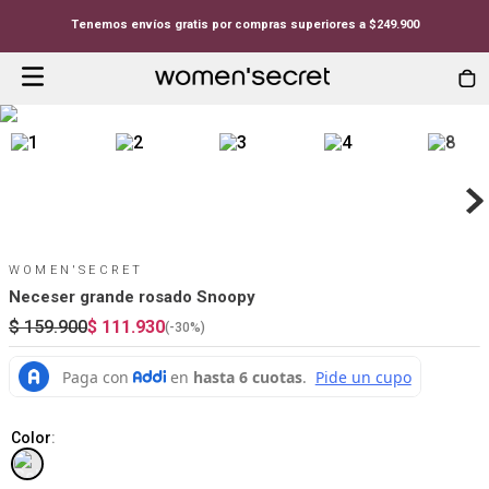
Tenemos envíos gratis por compras superiores a $249.900
WOMEN'SECRET
Neceser grande rosado Snoopy
$
159
.
900
$
111
.
930
(-
30%
)
Color
: