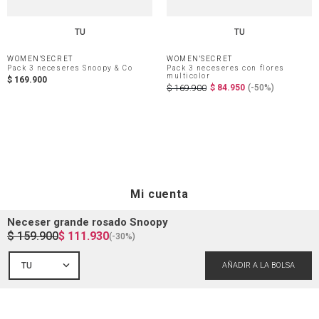
TU
TU
WOMEN'SECRET
WOMEN'SECRET
Pack 3 neceseres Snoopy & Co
Pack 3 neceseres con flores
multicolor
$
169
.
900
$
84
.
950
(-
50%
)
$
169
.
900
Mi cuenta
Neceser grande rosado Snoopy
$
159
.
900
$
111
.
930
(-
30%
)
Iniciar sesión
Ayuda
TU
Registrarme
Atención al cliente
Guía de compra