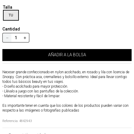
Talla
TU
Cantidad
－
＋
AÑADIR A LA BOLSA
Neceser grande confeccionado en nylon acolchado, en rosado y lila con licencia de
Snoopy. Con práctica asa, cremalleras y bolsillo externo. Ideal para llevar contigo
todos tus básicos beauty en tus viajes.
- Diseño acolchado para mayor protección.
- Llévalo a juego con las pantuflas de la colección.
- Material resistente y fácil de limpiar.
Es importante tener en cuenta que los colores de los productos pueden variar con
respecto a las imágenes o fotografías publicadas
Referencia
:
4842943