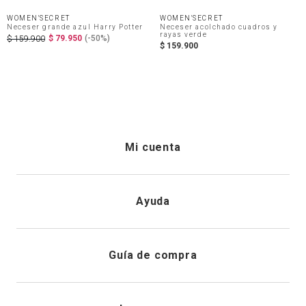
WOMEN'SECRET
WOMEN'SECRET
Neceser grande azul Harry Potter
Neceser acolchado cuadros y
rayas verde
$
79
.
950
(-
50%
)
$
159
.
900
$
159
.
900
Mi cuenta
Iniciar sesión
Ayuda
Registrarme
Atención al cliente
Guía de compra
Direcciones de envio
Envíanos un email
Preguntas frecuentes