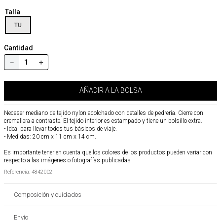
Talla
TU
Cantidad
－
＋
AÑADIR A LA BOLSA
Neceser mediano de tejido nylon acolchado con detalles de pedrería. Cierre con
cremallera a contraste. El tejido interior es estampado y tiene un bolsillo extra.
- Ideal para llevar todos tus básicos de viaje.
- Medidas: 20 cm x 11 cm x 14 cm.
Es importante tener en cuenta que los colores de los productos pueden variar con
respecto a las imágenes o fotografías publicadas
Referencia
:
4842002
Composición y cuidados
Envío