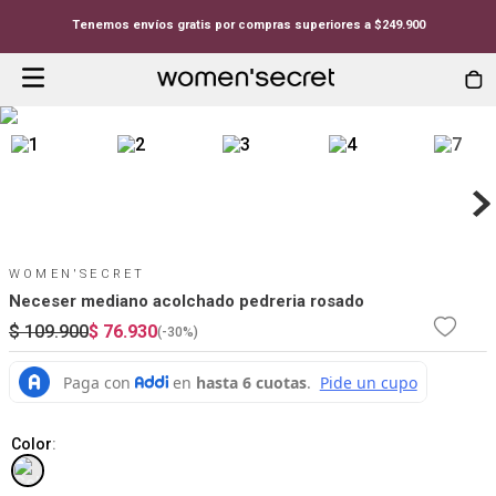
Tenemos envíos gratis por compras superiores a $249.900
WOMEN'SECRET
Neceser mediano acolchado pedreria rosado
$
109
.
900
$
76
.
930
(-
30%
)
Color
: