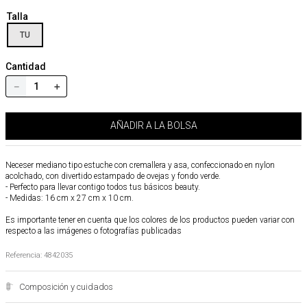
Talla
TU
Cantidad
－
＋
AÑADIR A LA BOLSA
Neceser mediano tipo estuche con cremallera y asa, confeccionado en nylon
acolchado, con divertido estampado de ovejas y fondo verde.
- Perfecto para llevar contigo todos tus básicos beauty.
- Medidas: 16 cm x 27 cm x 10 cm.
Es importante tener en cuenta que los colores de los productos pueden variar con
respecto a las imágenes o fotografías publicadas
Referencia
:
4842035
Composición y cuidados