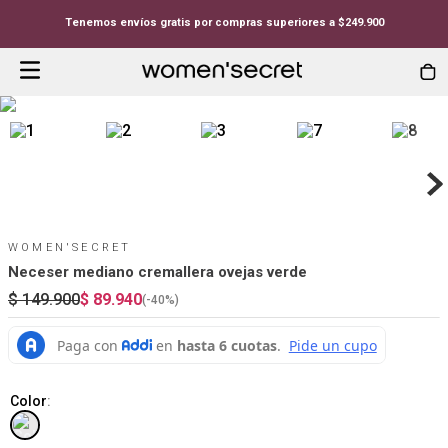
Tenemos envíos gratis por compras superiores a $249.900
WOMEN'SECRET
Neceser mediano cremallera ovejas verde
$
149
.
900
$
89
.
940
(-
40%
)
Color
: