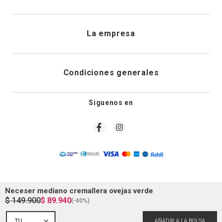
Direcciones de envio
Envíanos un email
Preguntas frecuentes
La empresa
Historial de pedidos
PQRS
Cuidado de prendas
¿Quiénes somos?
Condiciones generales
Cambios, devoluciones y desistimiento
Editoriales
Tiendas
Siguenos en
Aviso legal
Guía de tallas
Newsletter
Condiciones generales de compra
Política de privacidad
Neceser mediano cremallera ovejas verde
Condiciones generales de promociones
$
149
.
900
$
89
.
940
(-
40%
)
Superintendencia industria y comercio colombia
TU