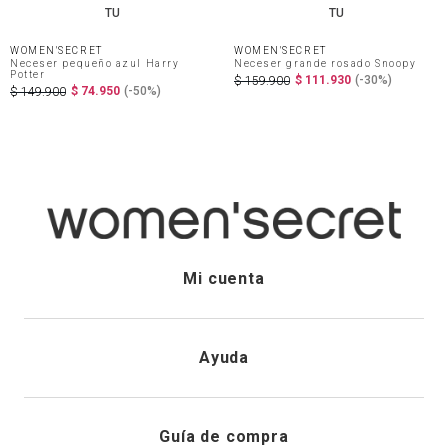
TU
TU
WOMEN'SECRET
WOMEN'SECRET
Neceser pequeño azul Harry
Neceser grande rosado Snoopy
Potter
$
111
.
930
(-
30%
)
$
159
.
900
$
74
.
950
(-
50%
)
$
149
.
900
Mi cuenta
Iniciar sesión
Ayuda
Registrarme
Atención al cliente
Guía de compra