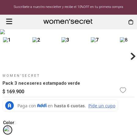
Suscríbete a nuestro newsletter y recibe el 10%OFF en tu primera compra
WOMEN'SECRET
Pack 3 neceseres estampado verde
$
169
.
900
Color
: