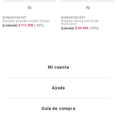
TU
TU
WOMEN'SECRET
WOMEN'SECRET
Neceser grande rosado Snoopy
Neceser bolsa con hojas
multicolor
$
111
.
930
(-
30%
)
$
159
.
900
$
49
.
950
(-
50%
)
$
99
.
900
Mi cuenta
Iniciar sesión
Ayuda
Registrarme
Atención al cliente
Guía de compra
Direcciones de envio