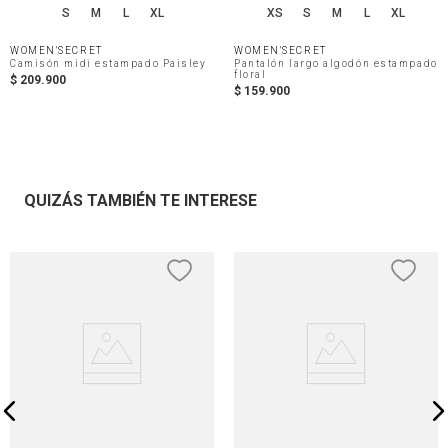
S
M
L
XL
XS
S
M
L
XL
WOMEN'SECRET
WOMEN'SECRET
Camisón midi estampado Paisley
Pantalón largo algodón estampado
floral
$
209
.
900
$
159
.
900
QUIZÁS TAMBIÉN TE INTERESE