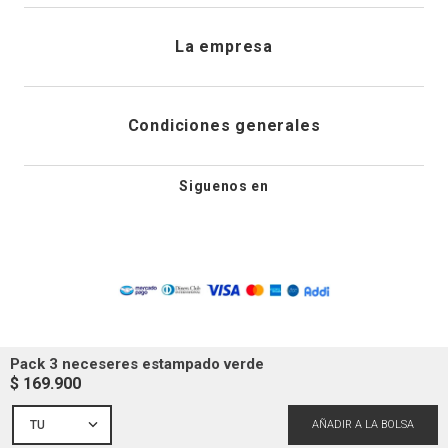
Envíanos un email
Preguntas frecuentes
La empresa
Historial de pedidos
PQRS
Cuidado de prendas
¿Quiénes somos?
Condiciones generales
Cambios, devoluciones y desistimiento
Editoriales
Tiendas
Siguenos en
Aviso legal
Guía de tallas
Newsletter
Condiciones generales de compra
Política de privacidad
Pack 3 neceseres estampado verde
Condiciones generales de promociones
$
169
.
900
Superintendencia industria y comercio colombia
TU