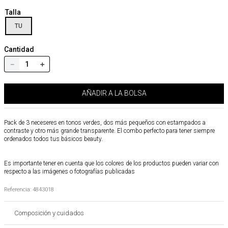
Talla
TU
Cantidad
－
＋
AÑADIR A LA BOLSA
Pack de 3 neceseres en tonos verdes, dos más pequeños con estampados a
contraste y otro más grande transparente. El combo perfecto para tener siempre
ordenados todos tus básicos beauty.
Es importante tener en cuenta que los colores de los productos pueden variar con
respecto a las imágenes o fotografías publicadas
Referencia
:
4843018
Composición y cuidados