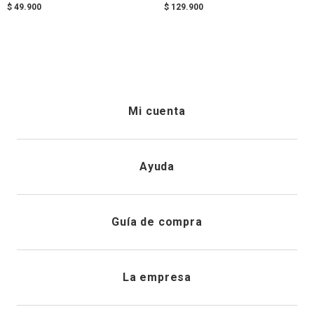
$
49
.
900
$
129
.
900
Mi cuenta
Iniciar sesión
Ayuda
Registrarme
Atención al cliente
Guía de compra
Direcciones de envio
Envíanos un email
Preguntas frecuentes
La empresa
Historial de pedidos
PQRS
Cuidado de prendas