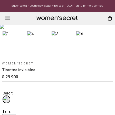
Suscríbete a nuestro newsletter y recibe el 10%OFF en tu primera compra
WOMEN'SECRET
Tirantes invisibles
$
29
.
900
Color
:
Talla