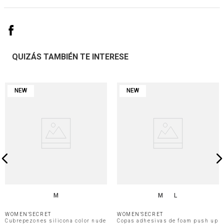
QUIZÁS TAMBIÉN TE INTERESE
NEW
NEW
M
M
L
WOMEN'SECRET
WOMEN'SECRET
Cubrepezones silicona color nude
Copas adhesivas de foam push up