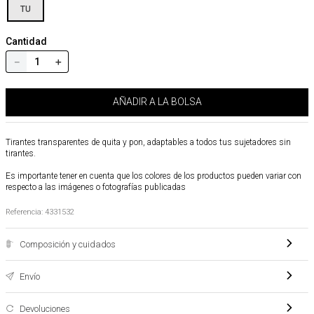
TU
Cantidad
－
＋
AÑADIR A LA BOLSA
Tirantes transparentes de quita y pon, adaptables a todos tus sujetadores sin
tirantes.
Es importante tener en cuenta que los colores de los productos pueden variar con
respecto a las imágenes o fotografías publicadas
Referencia
:
4331532
Composición y cuidados
Envío
Devoluciones