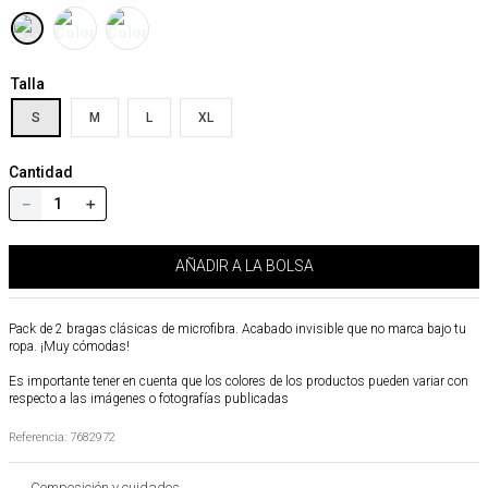
Talla
S
M
L
XL
Cantidad
－
＋
AÑADIR A LA BOLSA
Pack de 2 bragas clásicas de microfibra. Acabado invisible que no marca bajo tu
ropa. ¡Muy cómodas!
Es importante tener en cuenta que los colores de los productos pueden variar con
respecto a las imágenes o fotografías publicadas
Referencia
:
7682972
Composición y cuidados