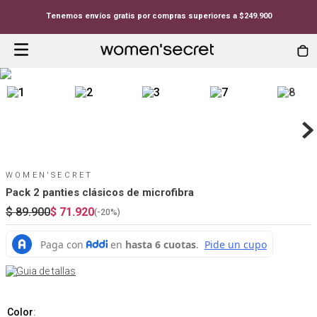
Tenemos envíos gratis por compras superiores a $249.900
WOMEN'SECRET
Pack 2 panties clásicos de microfibra
$
89
.
900
$
71
.
920
(-
20%
)
Guia de tallas
Color
: