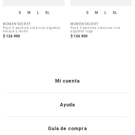
S
M
L
XL
S
M
L
XL
WOMEN'SECRET
WOMEN'SECRET
Pack 3 panties clásicos algodón
Pack 3 panties clásicos tira
encaje y moño
algodón logo
$
124
.
900
$
124
.
900
Mi cuenta
Iniciar sesión
Ayuda
Registrarme
Atención al cliente
Guía de compra