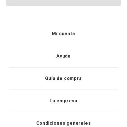
Mi cuenta
Iniciar sesión
Ayuda
Registrarme
Atención al cliente
Guía de compra
Direcciones de envio
Envíanos un email
Preguntas frecuentes
La empresa
Historial de pedidos
PQRS
Cuidado de prendas
¿Quiénes somos?
Condiciones generales
Cambios, devoluciones y desistimiento