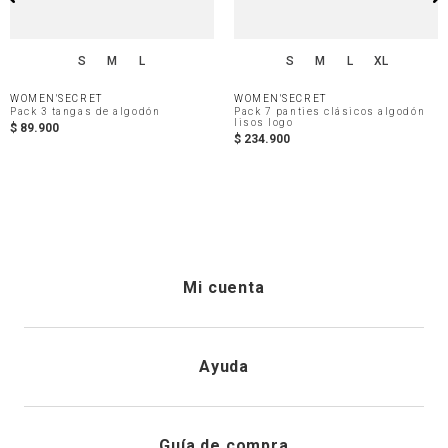
S
M
L
S
M
L
XL
WOMEN'SECRET
WOMEN'SECRET
Pack 3 tangas de algodón
Pack 7 panties clásicos algodón
lisos logo
$
89
.
900
$
234
.
900
Mi cuenta
Iniciar sesión
Ayuda
Registrarme
Atención al cliente
Guía de compra