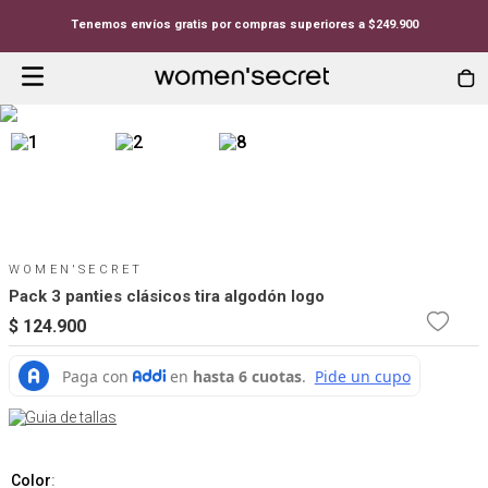
Tenemos envíos gratis por compras superiores a $249.900
WOMEN'SECRET
Pack 3 panties clásicos tira algodón logo
$
124
.
900
Guia de tallas
Color
: