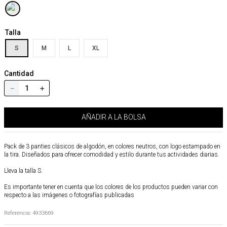
Talla
S
M
L
XL
Cantidad
－
＋
AÑADIR A LA BOLSA
Pack de 3 panties clásicos de algodón, en colores neutros, con logo estampado en
la tira. Diseñados para ofrecer comodidad y estilo durante tus actividades diarias.
Lleva la talla S.
Es importante tener en cuenta que los colores de los productos pueden variar con
respecto a las imágenes o fotografías publicadas
Referencia
:
4933669