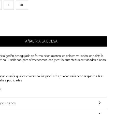
L
XL
AÑADIR A LA BOLSA
de algodón desagujado en forma de corazones, en colores variados, con detalle
etina. Diseñadas para ofrecer comodidad y estilo durante tus actividades diarias.
r en cuenta que los colores de los productos pueden variar con respecto a las
afías publicadas
6
y cuidados