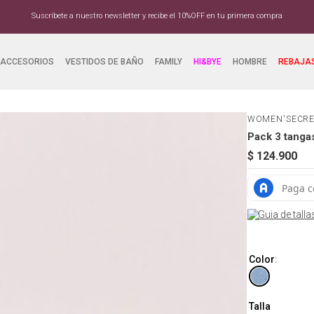
Suscríbete a nuestro newsletter y recibe el 10%OFF en tu primera compra
ACCESORIOS
VESTIDOS DE BAÑO
FAMILY
HI&BYE
HOMBRE
REBAJA
WOMEN'SECR
Pack 3 tanga
$
124
.
900
Guia de talla
Color
:
Talla