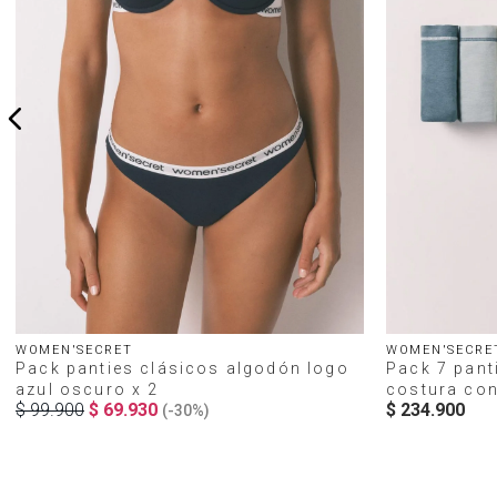
WOMEN'SECRET
WOMEN'SECRE
Pack panties clásicos algodón logo
Pack 7 pant
azul oscuro x 2
costura con
$
99
.
900
$
69
.
930
$
234
.
900
(-
30%
)