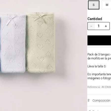
S
M
Cantidad
－
＋
Pack de 3 tangas 
de moñito en la pr
Lleva la talla S.
Es importante tene
imágenes o fotogr
Referencia
:
493366
Composición 