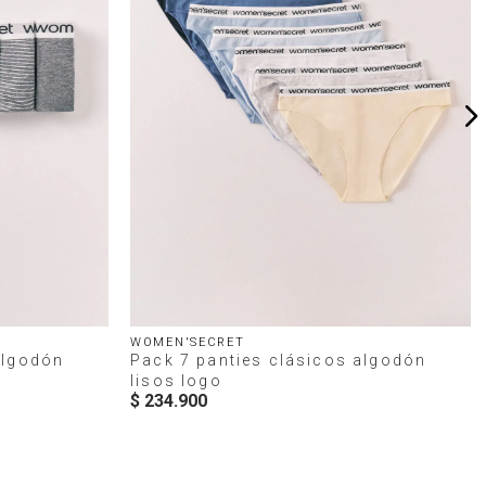
WOMEN'SECRET
algodón
Pack 7 panties clásicos algodón
lisos logo
$
234
.
900