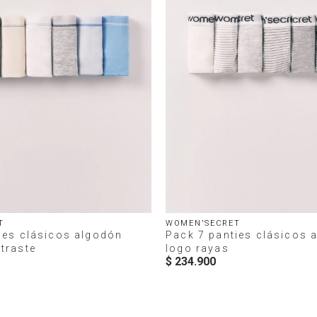
T
WOMEN'SECRET
ies clásicos algodón
Pack 7 panties clásicos 
traste
logo rayas
$
234
.
900