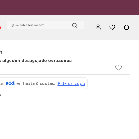
S
ET
s algodón desagujado corazones
s