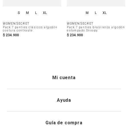
S
M
L
XL
M
L
XL
WOMEN'SECRET
WOMEN'SECRET
Pack 7 panties clásicos algodón
Pack 7 panties brasileros algodón
costura contraste
estampado Snoopy
$
234
.
900
$
234
.
900
Mi cuenta
Iniciar sesión
Ayuda
Registrarme
Atención al cliente
Guía de compra