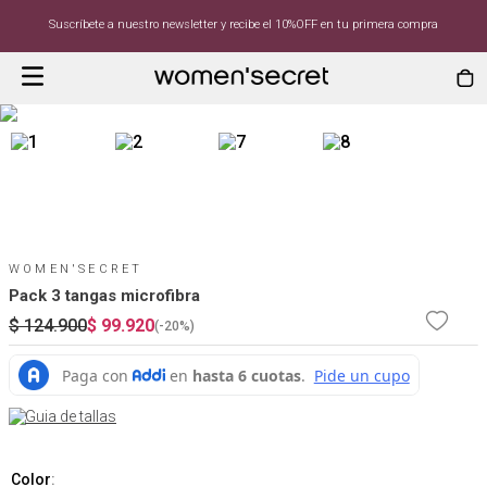
Suscríbete a nuestro newsletter y recibe el 10%OFF en tu primera compra
WOMEN'SECRET
Pack 3 tangas microfibra
$
124
.
900
$
99
.
920
(-
20%
)
Guia de tallas
Color
: