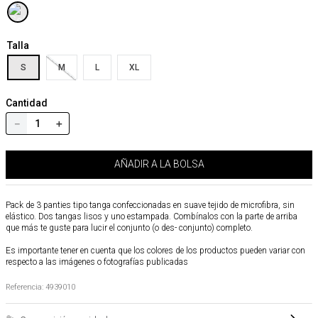
Talla
S
M
L
XL
Cantidad
－
＋
AÑADIR A LA BOLSA
Pack de 3 panties tipo tanga confeccionadas en suave tejido de microfibra, sin
elástico. Dos tangas lisos y uno estampada. Combínalos con la parte de arriba
que más te guste para lucir el conjunto (o des- conjunto) completo.
Es importante tener en cuenta que los colores de los productos pueden variar con
respecto a las imágenes o fotografías publicadas
Referencia
:
4939010