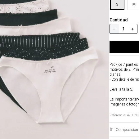
S
M
Cantidad
－
＋
Pack de 7 panties
motivos de El Prin
diarias.
- Con detalle de m
Lleva la talla S.
Es importante tene
imágenes o fotogr
Referencia
:
493360
Composición 