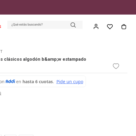
S
ET
es clásicos algodón b&amp;w estampado
s