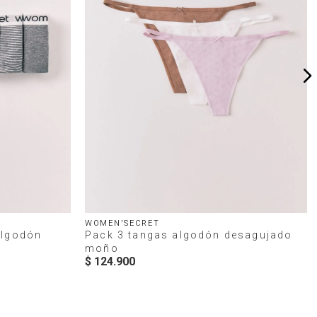
WOMEN'SECRET
algodón
Pack 3 tangas algodón desagujado
moño
$
124
.
900