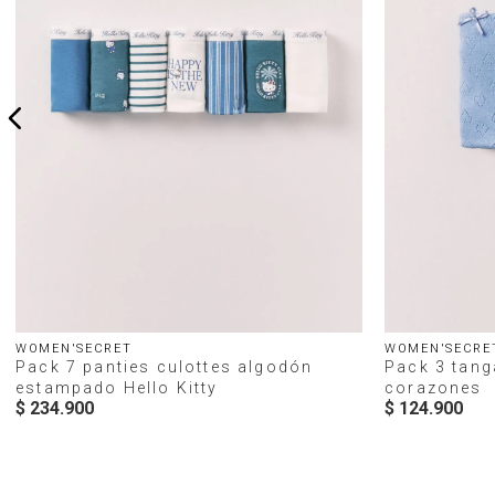
WOMEN'SECRET
WOMEN'SECRE
Pack 7 panties culottes algodón
Pack 3 tan
estampado Hello Kitty
corazones
$
234
.
900
$
124
.
900