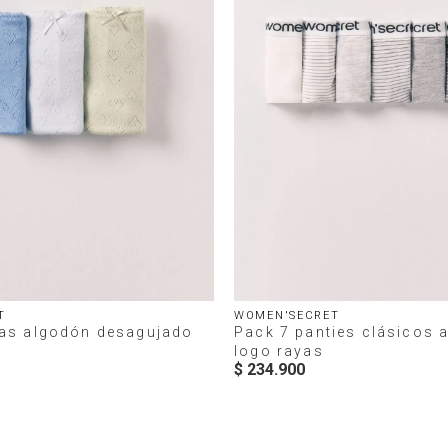
T
WOMEN'SECRET
gas algodón desagujado
Pack 7 panties clásicos 
logo rayas
$
234
.
900