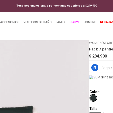
Tenemos envíos gratis por compras superiores a $249.900
ACCESORIOS
VESTIDOS DE BAÑO
FAMILY
HI&BYE
HOMBRE
REBAJA
WOMEN'SECR
Pack 7 panti
$
234
.
900
Guia de talla
Color
:
Talla