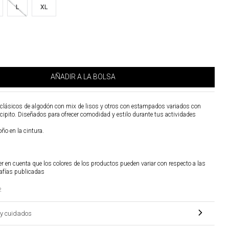
L
XL
AÑADIR A LA BOLSA
 clásicos de algodón con mix de lisos y otros con estampados variados con
cipito. Diseñados para ofrecer comodidad y estilo durante tus actividades
oño en la cintura.
r en cuenta que los colores de los productos pueden variar con respecto a las
afías publicadas
2
y cuidados