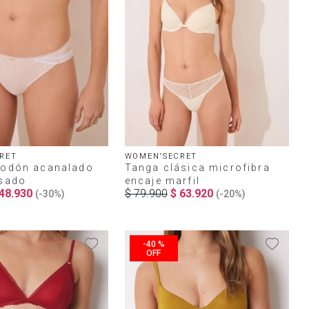
RET
WOMEN'SECRET
godón acanalado
Tanga clásica microfibra
osado
encaje marfil
48
.
930
$
79
.
900
$
63
.
920
(-
30%
)
(-
20%
)
-
40 %