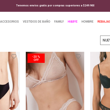
Tenemos envíos gratis por compras superiores a $249.900
ACCESORIOS
VESTIDOS DE BAÑO
FAMILY
HI&BYE
HOMBRE
REBAJA
NUE
-
20 %