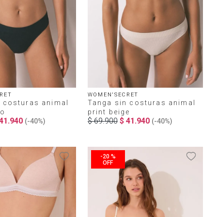
RET
WOMEN'SECRET
 costuras animal
Tanga sin costuras animal
ro
print beige
41
.
940
$
69
.
900
$
41
.
940
(-
40%
)
(-
40%
)
-
20 %