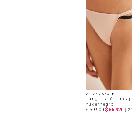
WOMEN'SECRET
Tanga satén encaj
nude/negro
$
69
.
900
$
55
.
920
(-
2