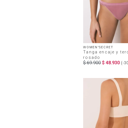
P_498929840C.jpg
WOMEN'SECRET
Tanga encaje y ter
rosado
$
69
.
900
$
48
.
930
(-
3