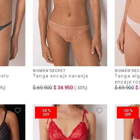
WOMEN'SECRET
WOMEN'SEC
pelo
Tanga encaje naranja
Tanga al
encaje r
$
69
.
900
$
34
.
950
$
69
.
900
$
0%
)
(-
50%
)
-
50 %
-
50 %