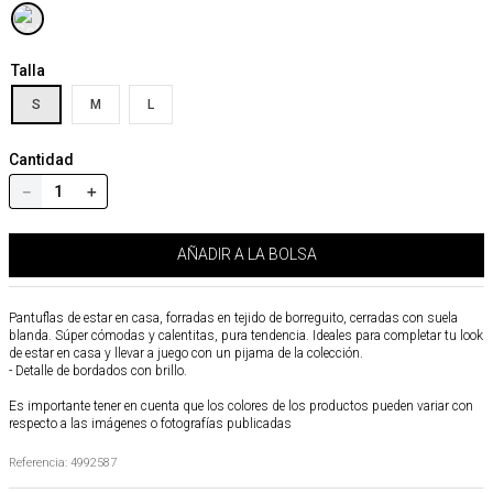
Talla
S
M
L
Cantidad
－
＋
AÑADIR A LA BOLSA
Pantuflas de estar en casa, forradas en tejido de borreguito, cerradas con suela
blanda. Súper cómodas y calentitas, pura tendencia. Ideales para completar tu look
de estar en casa y llevar a juego con un pijama de la colección.
- Detalle de bordados con brillo.
Es importante tener en cuenta que los colores de los productos pueden variar con
respecto a las imágenes o fotografías publicadas
Referencia
:
4992587