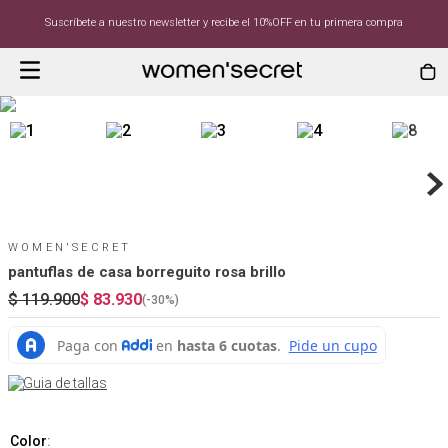
Suscríbete a nuestro newsletter y recibe el 10%OFF en tu primera compra
WOMEN'SECRET
pantuflas de casa borreguito rosa brillo
$
119
.
900
$
83
.
930
(-
30%
)
Guia de tallas
Color
: