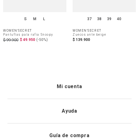
S
M
L
37
38
39
40
WOMEN'SECRET
WOMEN'SECRET
Pantuflas pala rafia Snoopy
Zuecos ante beige
$
49
.
950
(-
50%
)
$
139
.
900
$
99
.
900
Mi cuenta
Iniciar sesión
Ayuda
Registrarme
Atención al cliente
Guía de compra