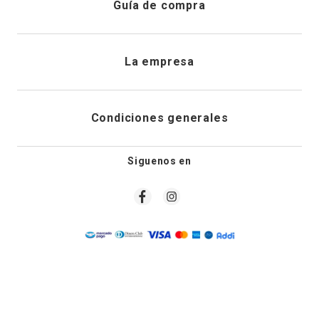
Guía de compra
Direcciones de envio
Envíanos un email
Preguntas frecuentes
La empresa
Historial de pedidos
PQRS
Cuidado de prendas
¿Quiénes somos?
Condiciones generales
Cambios, devoluciones y desistimiento
Editoriales
Tiendas
Siguenos en
Aviso legal
Guía de tallas
Newsletter
Condiciones generales de compra
Política de privacidad
Condiciones generales de promociones