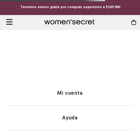
Tenemos envíos gratis por compras superiores a $249.900
PANTUFLAS-PANTUFLAS-TIPO-ZUECO-AZUL-P48W
Whoopsss...
Lo que estás buscando no está
disponible.
Continuar comprando