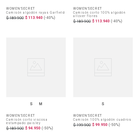
WOMEN'SECRET
WOMEN'SECRET
Camisón algodón rayas Garfield
Camisón corto 100% algodón
allover flores
$
113
.
940
(-
40%
)
$
189
.
900
$
113
.
940
(-
40%
)
$
189
.
900
S
M
S
WOMEN'SECRET
WOMEN'SECRET
Camisón corto viscosa
Camisón 100% algodón cuadros
estampado paisley
$
99
.
950
(-
50%
)
$
199
.
900
$
94
.
950
(-
50%
)
$
189
.
900