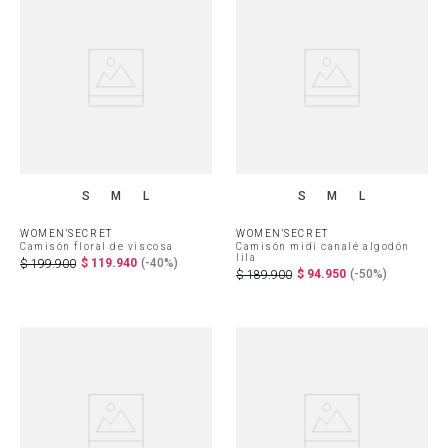
S
M
L
S
M
L
WOMEN'SECRET
WOMEN'SECRET
Camisón floral de viscosa
Camisón midi canalé algodón
lila
$
119
.
940
(-
40%
)
$
199
.
900
$
94
.
950
(-
50%
)
$
189
.
900