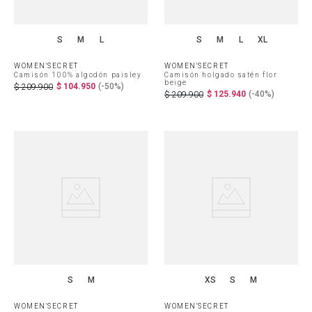
S
M
L
S
M
L
XL
WOMEN'SECRET
WOMEN'SECRET
Camisón 100% algodón paisley
Camisón holgado satén flor
beige
$
104
.
950
(-
50%
)
$
209
.
900
$
125
.
940
(-
40%
)
$
209
.
900
S
M
XS
S
M
WOMEN'SECRET
WOMEN'SECRET