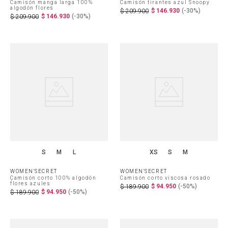
Camisón manga larga 100%
Camisón tirantes azul Snoopy
algodón flores
$
146
.
930
(-
30%
)
$
209
.
900
$
146
.
930
(-
30%
)
$
209
.
900
S
M
L
XS
S
M
WOMEN'SECRET
WOMEN'SECRET
Camisón corto 100% algodón
Camisón corto viscosa rosado
flores azules
$
94
.
950
(-
50%
)
$
189
.
900
$
94
.
950
(-
50%
)
$
189
.
900