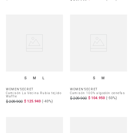
S
M
L
S
M
WOMEN'SECRET
WOMEN'SECRET
Camisón La Vecina Rubia tejido
Camisón 100% algodón cenefas
Waffle
$
104
.
950
(-
50%
)
$
209
.
900
$
125
.
940
(-
40%
)
$
209
.
900