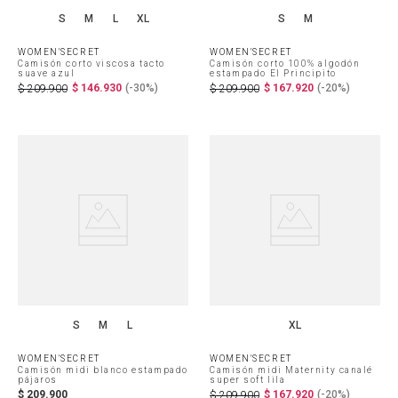
S
M
L
XL
S
M
WOMEN'SECRET
WOMEN'SECRET
Camisón corto viscosa tacto
Camisón corto 100% algodón
suave azul
estampado El Principito
$
146
.
930
(-
30%
)
$
167
.
920
(-
20%
)
$
209
.
900
$
209
.
900
S
M
L
XL
WOMEN'SECRET
WOMEN'SECRET
Camisón midi blanco estampado
Camisón midi Maternity canalé
pájaros
super soft lila
$
209
.
900
$
167
.
920
(-
20%
)
$
209
.
900