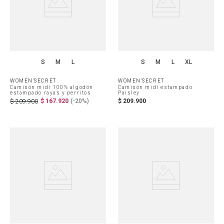
S
M
L
S
M
L
XL
WOMEN'SECRET
WOMEN'SECRET
Camisón midi 100% algodón
Camisón midi estampado
estampado rayas y perritos
Paisley
$
167
.
920
(-
20%
)
$
209
.
900
$
209
.
900