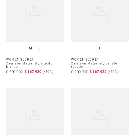
M
L
L
WOMEN'SECRET
WOMEN'SECRET
Camisón Maternity algodón
Camisón Maternity canalé
blanco
rosado
$
167
.
920
(-
20%
)
$
167
.
920
(-
20%
)
$
209
.
900
$
209
.
900