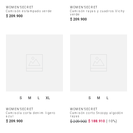
WOMEN'SECRET
WOMEN'SECRET
Camisón estampado verde
Camisón rayas y cuadros Vichy
verde
$
209
.
900
$
209
.
900
S
M
L
XL
S
M
L
WOMEN'SECRET
WOMEN'SECRET
Camisola corta denim ligero
Camisón corto Snoopy algodón
azul
rayas
$
209
.
900
$
188
.
910
(-
10%
)
$
209
.
900