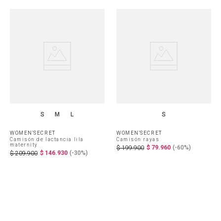
S
M
L
S
WOMEN'SECRET
WOMEN'SECRET
Camisón de lactancia lila
Camisón rayas
maternity
$
79
.
960
(-
60%
)
$
199
.
900
$
146
.
930
(-
30%
)
$
209
.
900