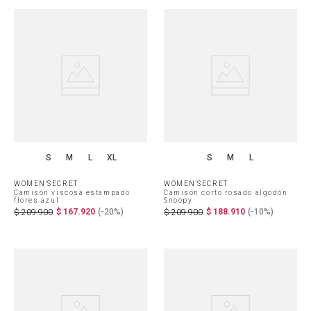
S
M
L
XL
S
M
L
WOMEN'SECRET
WOMEN'SECRET
Camisón viscosa estampado
Camisón corto rosado algodón
flores azul
Snoopy
$
167
.
920
(-
20%
)
$
188
.
910
(-
10%
)
$
209
.
900
$
209
.
900