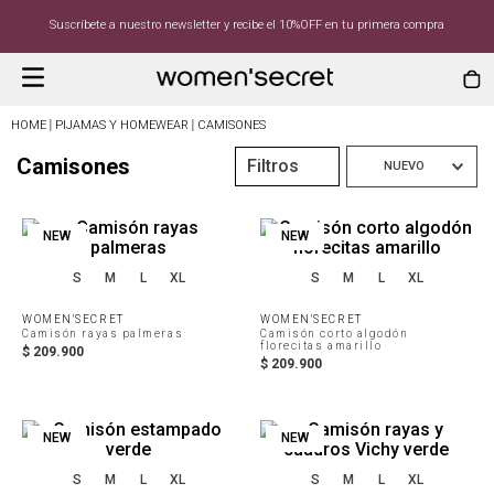
tter y recibe el 10%OFF en tu primera compra
Compra 
PIJAMAS Y HOMEWEAR
CAMISONES
Camisones
Filtros
NUEVO
NEW
NEW
S
M
L
XL
S
M
L
XL
WOMEN'SECRET
WOMEN'SECRET
Camisón rayas palmeras
Camisón corto algodón
florecitas amarillo
$
209
.
900
$
209
.
900
NEW
NEW
S
M
L
XL
S
M
L
XL