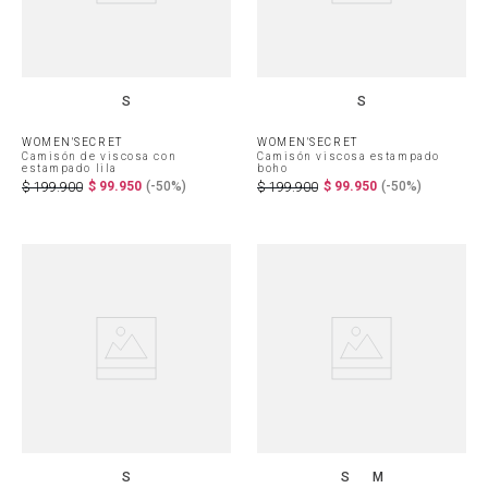
S
S
WOMEN'SECRET
WOMEN'SECRET
Camisón de viscosa con
Camisón viscosa estampado
estampado lila
boho
$
99
.
950
(-
50%
)
$
99
.
950
(-
50%
)
$
199
.
900
$
199
.
900
S
S
M