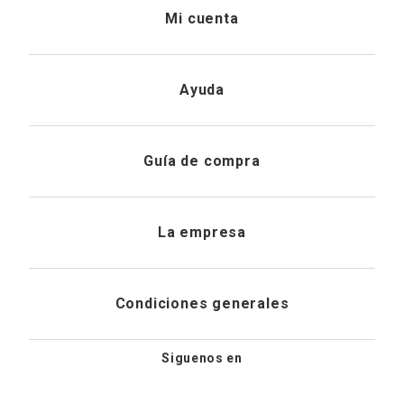
Mi cuenta
Iniciar sesión
Ayuda
Registrarme
Atención al cliente
Guía de compra
Direcciones de envio
Envíanos un email
Preguntas frecuentes
La empresa
Historial de pedidos
PQRS
Cuidado de prendas
¿Quiénes somos?
Condiciones generales
Cambios, devoluciones y desistimiento
Editoriales
Tiendas
Siguenos en
Aviso legal
Guía de tallas
Newsletter