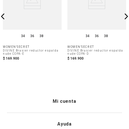
34
36
38
34
36
38
WOMEN'SECRET
WOMEN'SECRET
DIVINE Brasier reductor espalda
DIVINE Brasier reductor espalda
nude COPA-E
nude COPA-D
$
169
.
900
$
169
.
900
Mi cuenta
Iniciar sesión
Ayuda