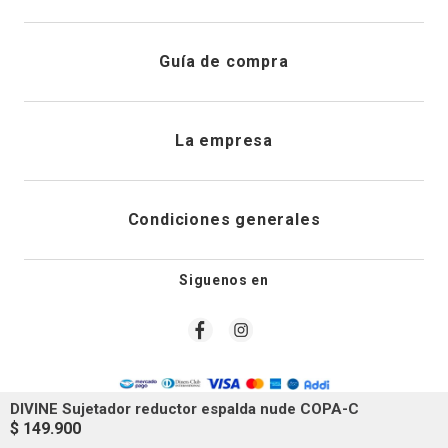
Registrarme
Atención al cliente
Guía de compra
Direcciones de envio
Envíanos un email
Preguntas frecuentes
La empresa
Historial de pedidos
PQRS
Cuidado de prendas
¿Quiénes somos?
Condiciones generales
Cambios, devoluciones y desistimiento
Editoriales
Tiendas
Siguenos en
Aviso legal
Guía de tallas
Newsletter
Condiciones generales de compra
Política de privacidad
DIVINE Sujetador reductor espalda nude COPA-C
$
149
.
900