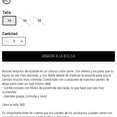
Talla
34
36
38
Cantidad
－
＋
AÑADIR A LA BOLSA
Brasier reductor de espalda en un clásico color carne. Con relleno y aro para que tu
figura se vea más realzada, y con doble detalle de malla en la espalda para que te
sientas mucho más cómoda. Combínalo con cualquiera de nuestras partes de
abajo para crear un look íntimo ideal.
- Confeccionado con fibras de poliamida reciclada, lo que hace que sea más
sostenible.
- ¡Siéntete guapa, cómoda y sexy!
Lleva la talla 36D.
Es importante tener en cuenta que los colores de los productos pueden variar con