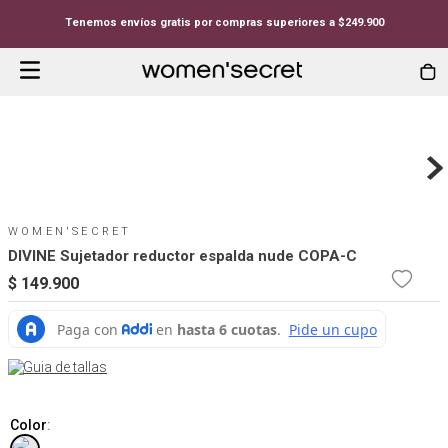
Tenemos envíos gratis por compras superiores a $249.900
WOMEN'SECRET
DIVINE Sujetador reductor espalda nude COPA-C
$
149
.
900
Guia de tallas
Color
: