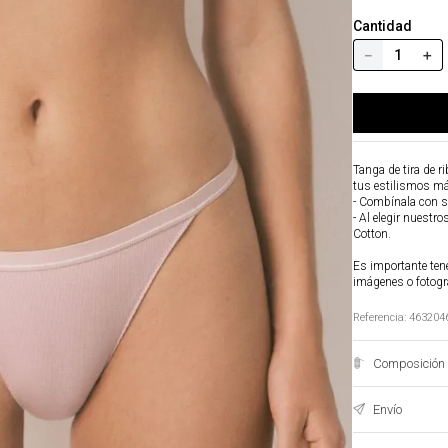
Cantidad
－
＋
Tanga de tira de r
tus estilismos m
- Combínala con su
- Al elegir nuestr
Cotton.
Es importante tene
imágenes o fotogr
Referencia
:
463204
Composición 
Envío