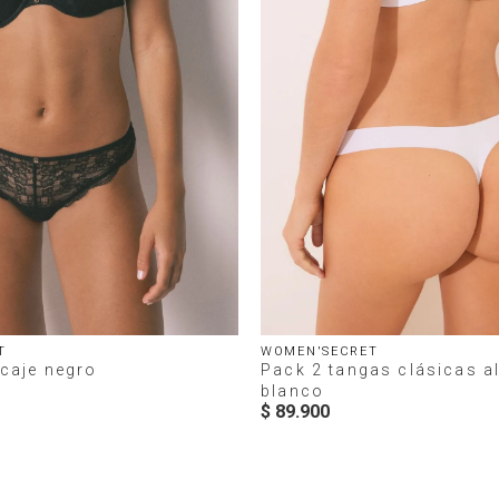
T
WOMEN'SECRET
caje negro
Pack 2 tangas clásicas 
blanco
$
89
.
900