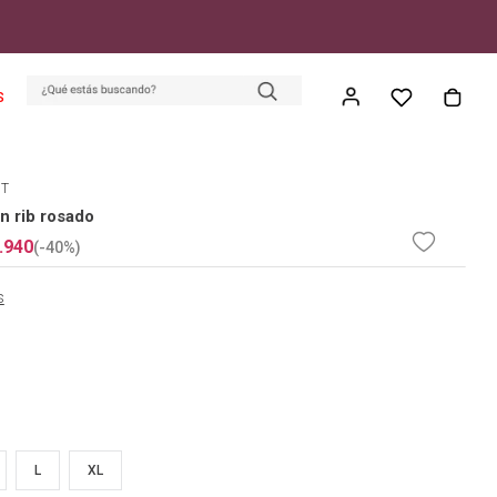
S
ET
n rib rosado
.
940
(-
40%
)
s
L
XL