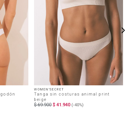
WOMEN'SECRET
algodón
Tanga sin costuras animal print
beige
$
69
.
900
$
41
.
940
(-
40%
)