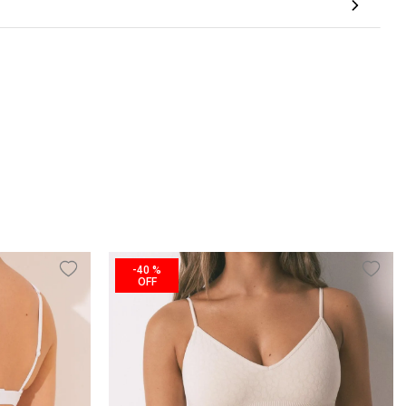
-
40 %