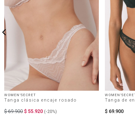
WOMEN'SECRET
WOMEN'SECRE
Tanga clásica encaje rosado
Tanga de en
$
69
.
900
$
55
.
920
$
69
.
900
(-
20%
)