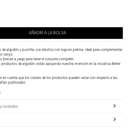
AÑADIR A LA BOLSA
ib de algodón y puntilla, con elástico con logo en pretina. Ideal para complementar
ás sexys.
 brasier a juego para tener el conjunto completo.
os productos de algodón, estás apoyando nuestra inversión en la iniciativa Better
r en cuenta que los colores de los productos pueden variar con respecto a las
afías publicadas
6
y cuidados