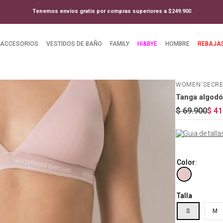
Tenemos envíos gratis por compras superiores a $249.900
ACCESORIOS
VESTIDOS DE BAÑO
FAMILY
HI&BYE
HOMBRE
REBAJA
WOMEN'SECR
Tanga algodó
$
69
.
900
$
41
Guia de talla
Color
:
Talla
S
M