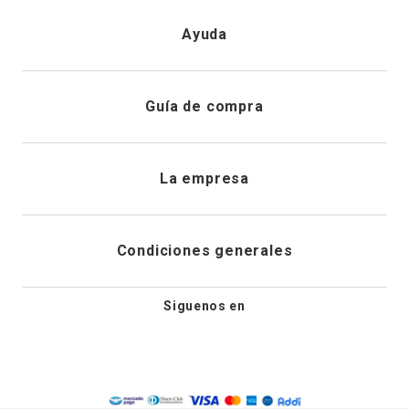
Iniciar sesión
Ayuda
Registrarme
Atención al cliente
Guía de compra
Direcciones de envio
Envíanos un email
Preguntas frecuentes
La empresa
Historial de pedidos
PQRS
Cuidado de prendas
¿Quiénes somos?
Condiciones generales
Cambios, devoluciones y desistimiento
Editoriales
Tiendas
Siguenos en
Aviso legal
Guía de tallas
Newsletter
Condiciones generales de compra