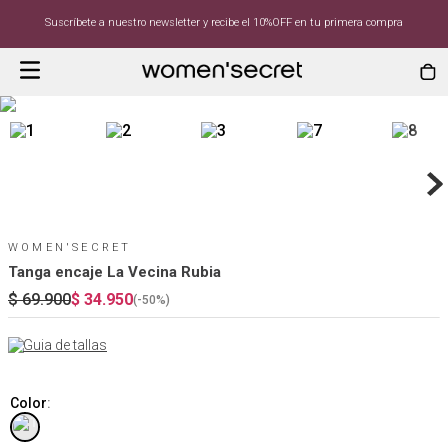
Suscríbete a nuestro newsletter y recibe el 10%OFF en tu primera compra
WOMEN'SECRET
Tanga encaje La Vecina Rubia
$
69
.
900
$
34
.
950
(-
50%
)
Guia de tallas
Color
: