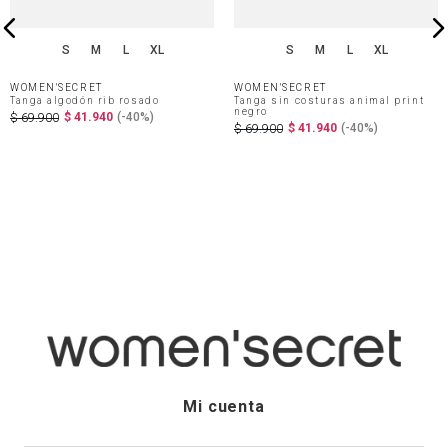
S
M
L
XL
S
M
L
XL
WOMEN'SECRET
WOMEN'SECRET
Tanga algodón rib rosado
Tanga sin costuras animal print
negro
$
41
.
940
(-
40%
)
$
69
.
900
$
41
.
940
(-
40%
)
$
69
.
900
Mi cuenta