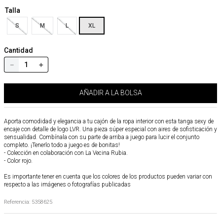
Talla
S
M
L
XL
Cantidad
－
＋
AÑADIR A LA BOLSA
Aporta comodidad y elegancia a tu cajón de la ropa interior con esta tanga sexy de
encaje con detalle de logo LVR. Una pieza súper especial con aires de sofisticación y
sensualidad. Combínala con su parte de arriba a juego para lucir el conjunto
completo. ¡Tenerlo todo a juego es de bonitas!
- Colección en colaboración con La Vecina Rubia.
- Color rojo.
Es importante tener en cuenta que los colores de los productos pueden variar con
respecto a las imágenes o fotografías publicadas
Referencia
:
5358625