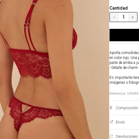
Cantidad
－
＋
Aporta comodidad y
en color rojo. Una
parte de arriba a j
- Detalle de charm
Es importante tene
imágenes o fotogr
Referencia
:
535644
Composición 
Envío
Devoluciones