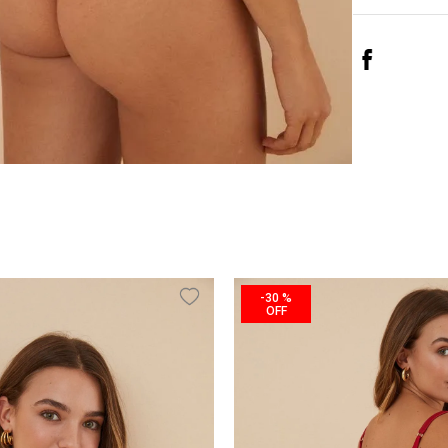
-
30 %