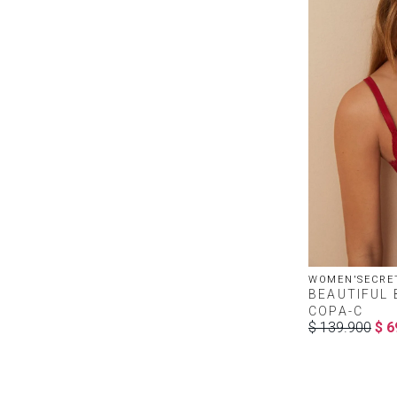
WOMEN'SECRE
BEAUTIFUL B
COPA-C
$
139
.
900
$
6