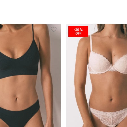
-
30 %