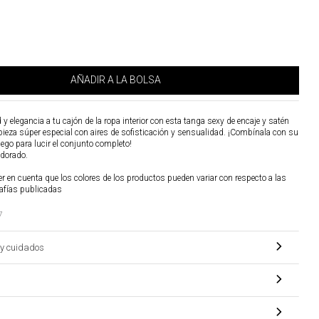
AÑADIR A LA BOLSA
 elegancia a tu cajón de la ropa interior con esta tanga sexy de encaje y satén
 pieza súper especial con aires de sofisticación y sensualidad. ¡Combínala con su
uego para lucir el conjunto completo!
 dorado.
r en cuenta que los colores de los productos pueden variar con respecto a las
afías publicadas
7
y cuidados