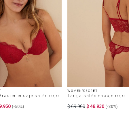
T
WOMEN'SECRET
rasier encaje satén rojo
Tanga satén encaje rojo
9
.
950
$
69
.
900
$
48
.
930
(-
50%
)
(-
30%
)