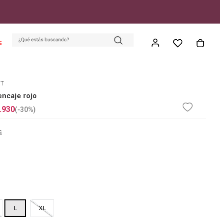
S
ET
encaje rojo
.
930
(-
30%
)
s
L
XL