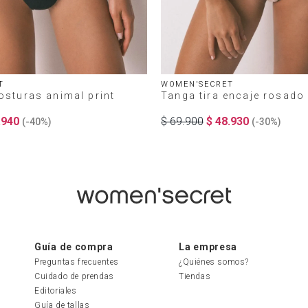
T
WOMEN'SECRET
osturas animal print
Tanga tira encaje rosado
.
940
$
69
.
900
$
48
.
930
(-
40%
)
(-
30%
)
Guía de compra
La empresa
Preguntas frecuentes
¿Quiénes somos?
Cuidado de prendas
Tiendas
Editoriales
Guía de tallas