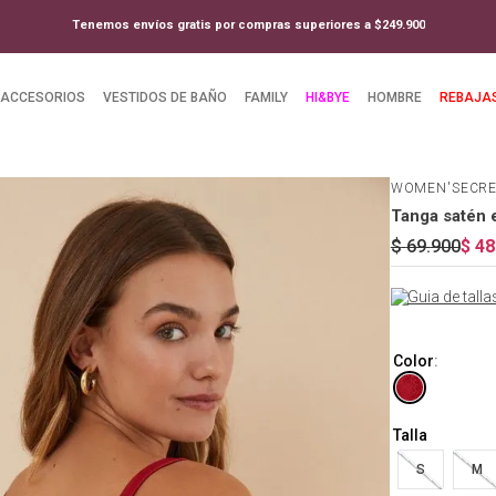
Tenemos envíos gratis por compras superiores a $249.900
ACCESORIOS
VESTIDOS DE BAÑO
FAMILY
HI&BYE
HOMBRE
REBAJA
WOMEN'SECR
Tanga satén 
$
69
.
900
$
48
Guia de talla
Color
:
Talla
S
M