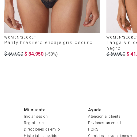
WOMEN'SECRET
WOMEN'SECRE
Panty brasilero encaje gris oscuro
Tanga sin c
negro
$
69
.
900
$
34
.
950
$
69
.
900
$
41
(-
50%
)
Mi cuenta
Ayuda
Iniciar sesión
Atención al cliente
Registrarme
Envíanos un email
Direcciones de envio
PQRS
Historial de pedidos
Cambios, devoluciones y 