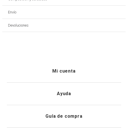
Envío
Devoluciones
Mi cuenta
Iniciar sesión
Ayuda
Registrarme
Atención al cliente
Guía de compra
Direcciones de envio