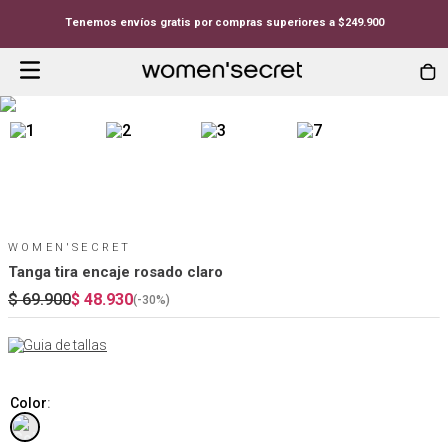
Tenemos envíos gratis por compras superiores a $249.900
WOMEN'SECRET
Tanga tira encaje rosado claro
$
69
.
900
$
48
.
930
(-
30%
)
Guia de tallas
Color
: