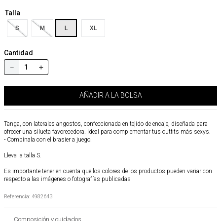
Talla
S
M
L
XL
Cantidad
－
＋
AÑADIR A LA BOLSA
Tanga, con laterales angostos, confeccionada en tejido de encaje, diseñada para
ofrecer una silueta favorecedora. Ideal para complementar tus outfits más sexys.
- Combínala con el brasier a juego.
Lleva la talla S.
Es importante tener en cuenta que los colores de los productos pueden variar con
respecto a las imágenes o fotografías publicadas
Referencia
:
4982643
Composición y cuidados